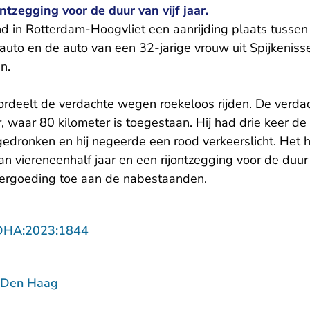
ntzegging voor de duur van vijf jaar.
d in Rotterdam-Hoogvliet een aanrijding plaats tussen
uto en de auto van een 32-jarige vrouw uit Spijkenisse
en.
rdeelt de verdachte wegen roekeloos rijden. De verda
, waar 80 kilometer is toegestaan. Hij had drie keer d
gedronken en hij negeerde een rood verkeerslicht. Het 
n viereneenhalf jaar en een rijontzegging voor de duur v
vergoeding toe aan de nabestaanden.
- U verlaat Rechtspraak.nl
DHA:2023:1844
 Den Haag