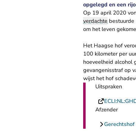
opgelegd en een rijo
Op 19 april 2020 von
verdachte
bestuurde a
om het leven gekom
Het Haagse hof veroo
100 kilometer per uur
hoeveelheid alcohol 
gevangenisstraf op va
wijst het hof schade
Uitspraken
ECLI:NL:GH
Afzender
Gerechtshof