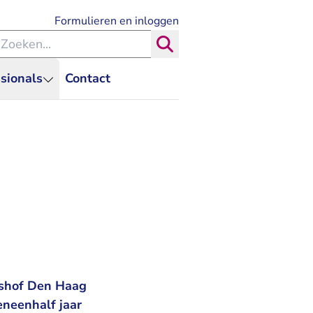
- U verlaat Rechtspraak.nl
Formulieren en inloggen
eken binnen de Rechtspraak
Zoeken
sionals
Contact
htshof Den Haag
eneenhalf jaar