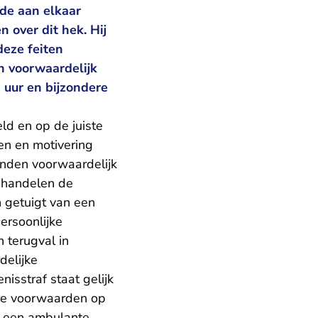
 de aan elkaar
over dit hek. Hij
deze feiten
n voorwaardelijk
 uur en bijzondere
ld en op de juiste
en en motivering
nden voorwaardelijk
n handelen de
n getuigt van een
ersoonlijke
 terugval in
delijke
isstraf staat gelijk
dere voorwaarden op
an een ambulante