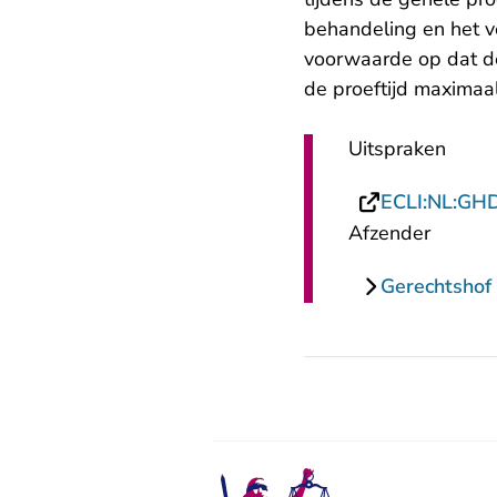
behandeling en het ve
voorwaarde op dat de
de proeftijd maximaal
Uitspraken
ECLI:NL:GH
Afzender
Gerechtshof