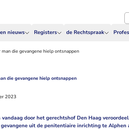
Zo
 en nieuws
Registers
de Rechtspraak
Profes
r man die gevangene hielp ontsnappen
man die gevangene hielp ontsnappen
er 2023
s vandaag door het gerechtshof Den Haag veroordeel
evangene uit de penitentiaire inrichting te Alphen 