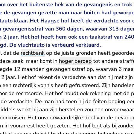
om over het buitenste hek van de gevangenis en trok
e de gevangen gezette man naar buiten had geworpen 
auto klaar. Het Haagse hof heeft de verdachte voor 
n gevangenisstraf van 360 dagen, waarvan 313 dage
n 2 jaar. Het hof heeft hem ook een taakstraf van 240
d. De vluchtauto is verbeurd verklaard.
el dat de
rechtbank
op de juiste gronden heeft geoordee
n deze zaak, maar komt in
hoger beroep
tot andere straff
 legde 12 maanden gevangenisstraf op, waarvan 6 maa
 2 jaar. Het hof rekent de verdachte aan dat hij met zij
 een rechterlijk vonnis heeft gefrustreerd. Zijn handele
oor de rechtsorde. Het hof houdt ook rekening met de p
e verdachte. De man had toen hij de feiten beging een
ddels werkt hij aan zijn herstel en zou een onvoorwaar
oorkruisen. Het onvoorwaardelijke deel van de gevangen
n in voorarrest heeft gezeten. Het hof legt als bijzon
eftijd een meldplicht bij de reclassering, het volgen v