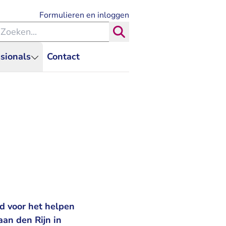
- U verlaat Rechtspraak.nl
Formulieren en inloggen
eken binnen de Rechtspraak
Zoeken
sionals
Contact
d voor het helpen
aan den Rijn in