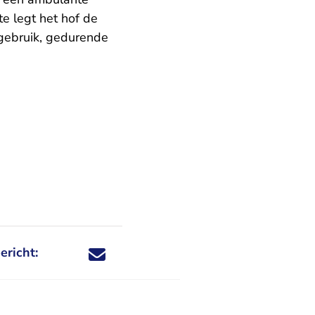
te legt het hof de
ngebruik, gedurende
ericht:
Deel dit nieuwsbericht via X - U verlaat Rechtspraa
Deel dit nieuwsbericht via Facebook - U verlaat
Deel dit nieuwsbericht via e-mail
Deel dit nieuwsbericht via LinkedIn - U v