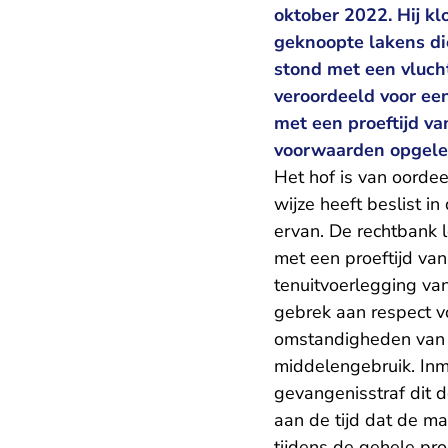
oktober 2022. Hij kl
geknoopte lakens di
stond met een vlucht
veroordeeld voor ee
met een proeftijd va
voorwaarden opgeleg
Het hof is van oorde
wijze heeft beslist i
ervan. De rechtbank
met een proeftijd van
tenuitvoerlegging van
gebrek aan respect v
omstandigheden van d
middelengebruik. Inmi
gevangenisstraf dit d
aan de tijd dat de ma
tijdens de gehele pro