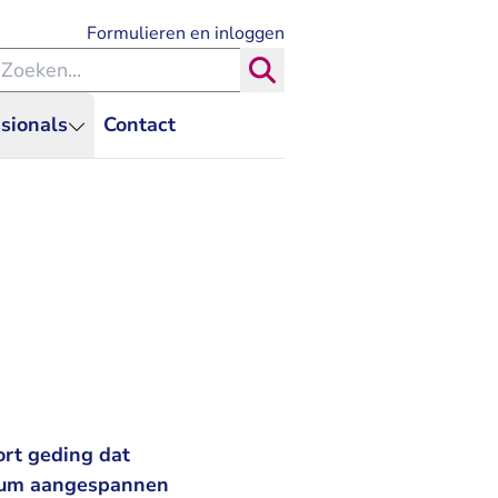
- U verlaat Rechtspraak.nl
Formulieren en inloggen
eken binnen de Rechtspraak
Zoeken
sionals
Contact
rt geding dat
orum aangespannen