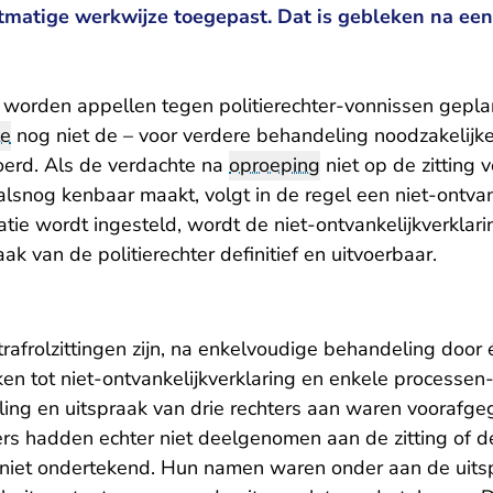
tmatige werkwijze toegepast. Dat is gebleken na een
ng worden appellen tegen politierechter-vonnissen gepl
te
nog niet de – voor verdere behandeling noodzakelijk
voerd. Als de verdachte na
oproeping
niet op de zitting v
lsnog kenbaar maakt, volgt in de regel een niet-ontvank
tie wordt ingesteld, wordt de niet-ontvankelijkverklar
ak van de politierechter definitief en uitvoerbaar.
trafrolzittingen zijn, na enkelvoudige behandeling door 
en tot niet-ontvankelijkverklaring en enkele processen
ling en uitspraak van drie rechters aan waren voorafg
rs hadden echter niet deelgenomen aan de zitting of d
 niet ondertekend. Hun namen waren onder aan de uits