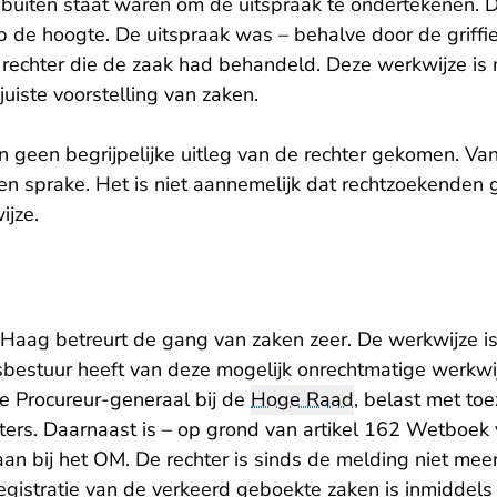
j buiten staat waren om de uitspraak te ondertekenen. 
p de hoogte. De uitspraak was – behalve door de griffie
echter die de zaak had behandeld. Deze werkwijze is mo
uiste voorstelling van zaken.
en geen begrijpelijke uitleg van de rechter gekomen. Va
en sprake. Het is niet aannemelijk dat rechtzoekenden 
ijze.
aag betreurt de gang van zaken zeer. De werkwijze is
sbestuur heeft van deze mogelijk onrechtmatige werkwij
e Procureur-generaal bij de
Hoge Raad
, belast met toe
ters. Daarnaast is – op grond van artikel 162 Wetboek 
an bij het OM. De rechter is sinds de melding niet me
egistratie van de verkeerd geboekte zaken is inmiddels