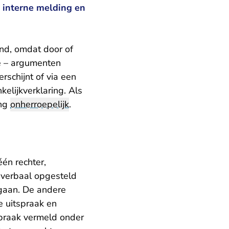
 interne melding en
and, omdat door of
e – argumenten
erschijnt of via een
elijkverklaring. Als
ing
onherroepelijk
.
één rechter,
-verbaal opgesteld
egaan. De andere
e uitspraak en
praak vermeld onder