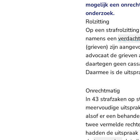
mogelijk een onrech
onderzoek.
Rolzitting
Op een strafrolzitti
namens een
verdach
(grieven) zijn aange
advocaat de grieven a
daartegen geen cassa
Daarmee is de uitspra
Onrechtmatig
In 43 strafzaken op s
meervoudige uitsprak
alsof er een behande
twee vermelde rechte
hadden de uitspraak