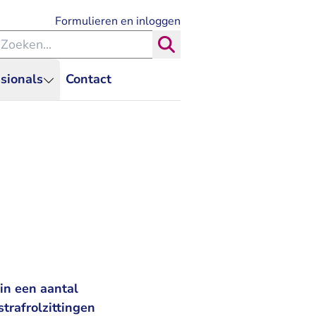
- U verlaat Rechtspraak.nl
Formulieren en inloggen
eken binnen de Rechtspraak
Zoeken
sionals
Contact
in een aantal
trafrolzittingen