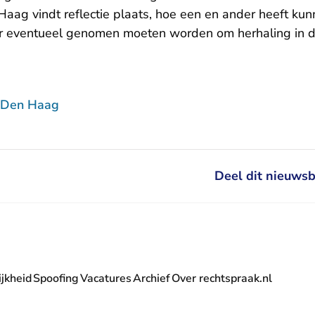
Haag vindt reflectie plaats, hoe een en ander heeft ku
r eventueel genomen moeten worden om herhaling in d
 Den Haag
Deel dit nieuwsb
jkheid
Spoofing
Vacatures
Archief
Over rechtspraak.nl
- U verlaat Rechtspraak.nl
 Rechtspraak.nl
t Rechtspraak.nl
rlaat Rechtspraak.nl
verlaat Rechtspraak.nl
 U verlaat Rechtspraak.nl
' nieuwsbrief - U verlaat Rechtspraak.nl