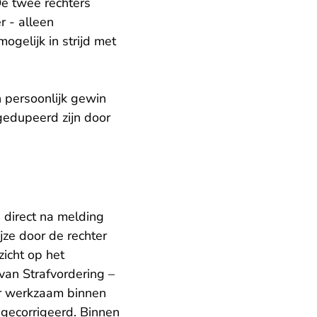
De twee rechters
r - alleen
gelijk in strijd met
n persoonlijk gewin
gedupeerd zijn door
 direct na melding
ze door de rechter
zicht op het
van Strafvordering –
er werkzaam binnen
 gecorrigeerd. Binnen