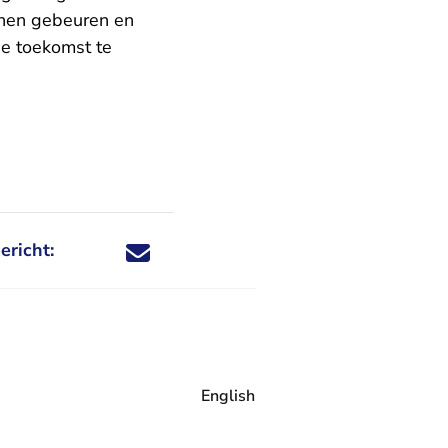
nnen gebeuren en
e toekomst te
ericht:
Deel dit nieuwsbericht via X - U verlaat Rechtspraa
Deel dit nieuwsbericht via Facebook - U verlaat
Deel dit nieuwsbericht via e-mail
Deel dit nieuwsbericht via LinkedIn - U v
English