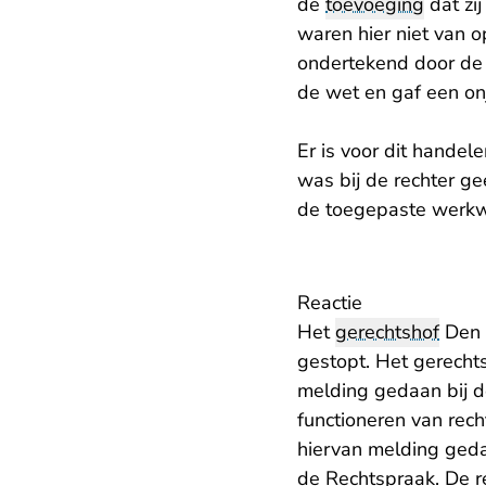
de
toevoeging
dat zi
waren hier niet van o
ondertekend door de r
de wet en gaf een onj
Er is voor dit handel
was bij de rechter ge
de toegepaste werkw
Reactie
Het
gerechtshof
Den H
gestopt. Het gerecht
melding gedaan bij d
functioneren van rech
hiervan melding geda
de Rechtspraak. De r