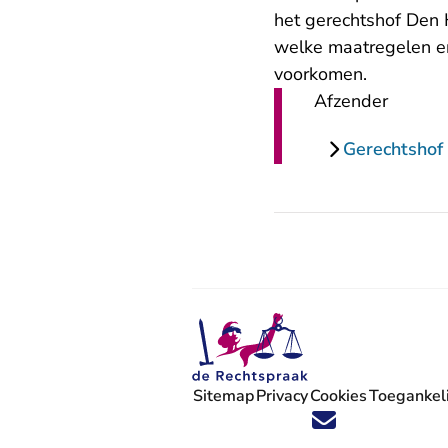
het gerechtshof Den 
welke maatregelen e
voorkomen.
Afzender
Gerechtshof
Sitemap
Privacy
Cookies
Toegankeli
Volg ons op X (Twitter) - U verlaat
Volg ons op Facebook - U verlaa
Volg ons op Instagram - U ve
Volg ons op Youtube - U 
Volg ons op LinkedIn -
'Blijf op de hoogte