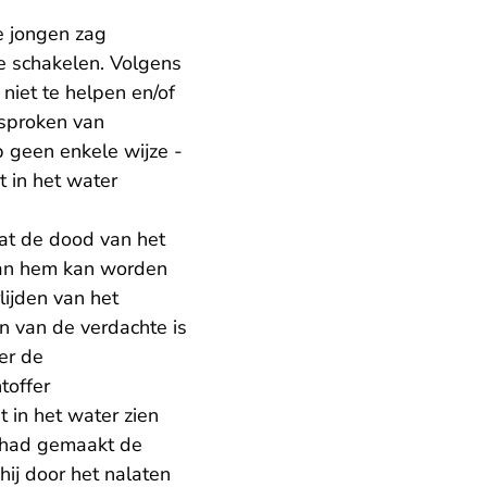
e jongen zag
e schakelen. Volgens
niet te helpen en/of
esproken van
p geen enkele wijze -
t in het water
at de dood van het
 aan hem kan worden
lijden van het
en van de verdachte is
er de
toffer
t in het water zien
s had gemaakt de
hij door het nalaten