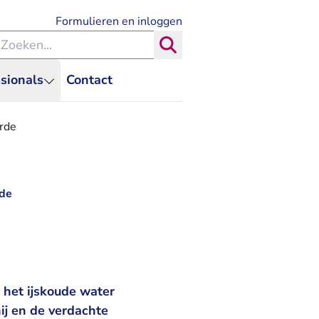
- U verlaat Rechtspraak.nl
Formulieren en inloggen
eken binnen de Rechtspraak
Zoeken
sionals
Contact
erde
rde
 het ijskoude water
ij en de verdachte