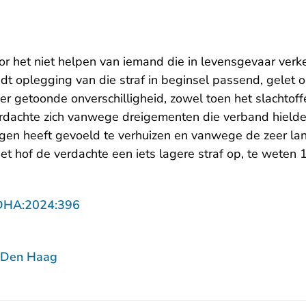
or het niet helpen van iemand die in levensgevaar verk
indt oplegging van die straf in beginsel passend, gelet 
r getoonde onverschilligheid, zowel toen het slachtoff
rdachte zich vanwege dreigementen die verband hield
en heeft gevoeld te verhuizen en vanwege de zeer la
het hof de verdachte een iets lagere straf op, te weten
- U verlaat Rechtspraak.nl
DHA:2024:396
 Den Haag