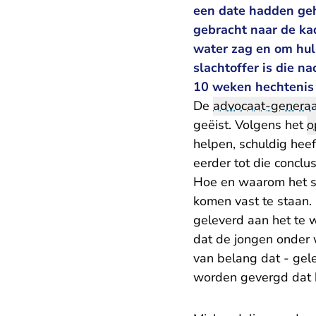
een date hadden geh
gebracht naar de kad
water zag en om hul
slachtoffer is die n
10 weken hechtenis 
De
advocaat-generaa
geëist. Volgens het
o
helpen, schuldig hee
eerder tot die concl
Hoe en waarom het sla
komen vast te staan.
geleverd aan het te 
dat de jongen onder 
van belang dat - gel
worden gevergd dat h