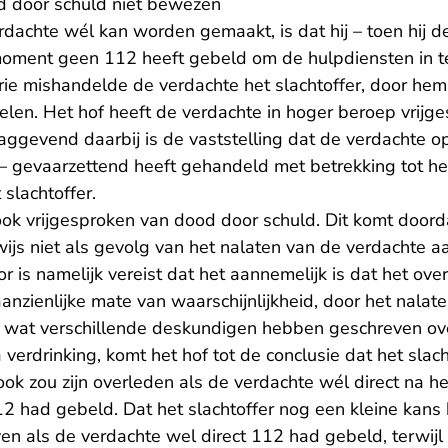
d door schuld niet bewezen
rdachte wél kan worden gemaakt, is dat hij – toen hij d
moment geen 112 heeft gebeld om de hulpdiensten in t
ie mishandelde de verdachte het slachtoffer, door hem 
elen. Het hof heeft de verdachte in hoger beroep vrijg
aggevend daarbij is de vaststelling dat de verdachte o
n – gevaarzettend heeft gehandeld met betrekking tot he
 slachtoffer.
ok vrijgesproken van dood door schuld. Dit komt doord
rwijs niet als gevolg van het nalaten van de verdachte
 is namelijk vereist dat het aannemelijk is dat het over
aanzienlijke mate van waarschijnlijkheid, door het nalat
p wat verschillende deskundigen hebben geschreven ov
verdrinking, komt het hof tot de conclusie dat het slach
ook zou zijn overleden als de verdachte wél direct na he
112 had gebeld. Dat het slachtoffer nog een kleine kan
ven als de verdachte wel direct 112 had gebeld, terwijl 