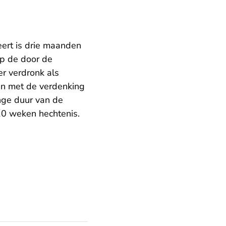
eert is drie maanden
op de door de
er verdronk als
en met de verdenking
nge duur van de
 10 weken hechtenis.