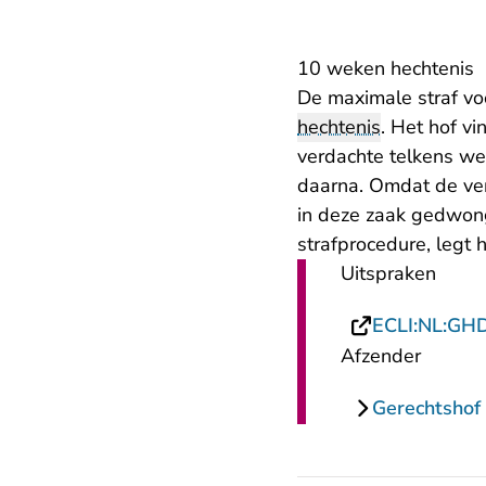
10 weken hechtenis
De maximale straf vo
hechtenis
. Het hof v
verdachte telkens wee
daarna. Omdat de ve
in deze zaak gedwong
strafprocedure, legt 
Uitspraken
ECLI:NL:GH
Afzender
Gerechtshof