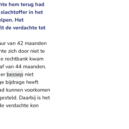
hte hem terug had
slachtoffer in het
elpen. Het
lt de verdachte tot
duur van 42 maanden
e zich door niet te
 de rechtbank kwam
traf van 44 maanden.
ger
beroep
niet
e bijdrage heeft
 had kunnen voorkomen
steld. Daarbij is het
 de verdachte kon