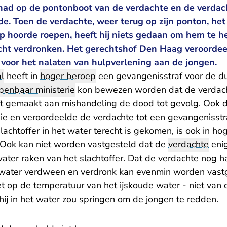
ad op de pontonboot van de verdachte en de verdac
e. Toen de verdachte, weer terug op zijn ponton, het 
p hoorde roepen, heeft hij niets gedaan om hem te h
acht verdronken. Het gerechtshof Den Haag veroordee
voor het nalaten van hulpverlening aan de jongen.
l
heeft in
hoger beroep
een gevangenisstraf voor de 
penbaar ministerie
kon bewezen worden dat de verdacht
ft gemaakt aan mishandeling de dood tot gevolg. Ook
usie en veroordeelde de verdachte tot een gevangeniss
chtoffer in het water terecht is gekomen, is ook in ho
 Ook kan niet worden vastgesteld dat de
verdachte
enig
water raken van het slachtoffer. Dat de verdachte nog
water verdween en verdronk kan evenmin worden vastge
et op de temperatuur van het ijskoude water - niet van
ij in het water zou springen om de jongen te redden.