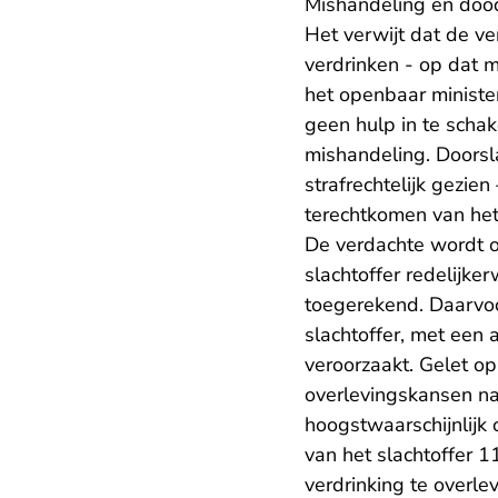
Mishandeling en doo
Het verwijt dat de ve
verdrinken - op dat 
het openbaar minister
geen hulp in te schak
mishandeling. Doorsl
strafrechtelijk gezie
terechtkomen van het
De verdachte wordt o
slachtoffer redelijke
toegerekend. Daarvoor
slachtoffer, met een 
veroorzaakt. Gelet o
overlevingskansen na 
hoogstwaarschijnlijk 
van het slachtoffer 
verdrinking te overle