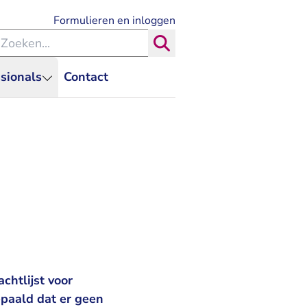
- U verlaat Rechtspraak.nl
Formulieren en inloggen
eken binnen de Rechtspraak
Zoeken
sionals
Contact
chtlijst voor
epaald dat er geen