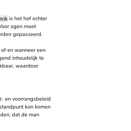
ank
is het hof echter
 Voor ogen moet
orden gepasseerd.
n of en wanneer een
gend inhoudelijk te
hikbaar, waardoor
st- en voorrangsbeleid
et standpunt kon komen
eden, dat de man