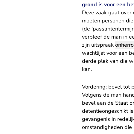
grond is voor een b
Deze zaak gaat over 
moeten personen die t
(de ‘passantentermijn
verbleef de man in e
zijn uitspraak
onherro
wachtlijst voor een b
derde plek van die wa
kan.
Vordering: bevel tot 
Volgens de man hande
bevel aan de Staat om
detentieongeschikt is 
gevangenis in redelij
omstandigheden die m