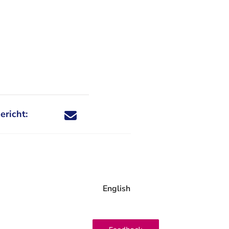
ericht:
Deel dit nieuwsbericht via X - U verlaat Rechtspraa
Deel dit nieuwsbericht via Facebook - U verlaat
Deel dit nieuwsbericht via e-mail
Deel dit nieuwsbericht via LinkedIn - U v
English