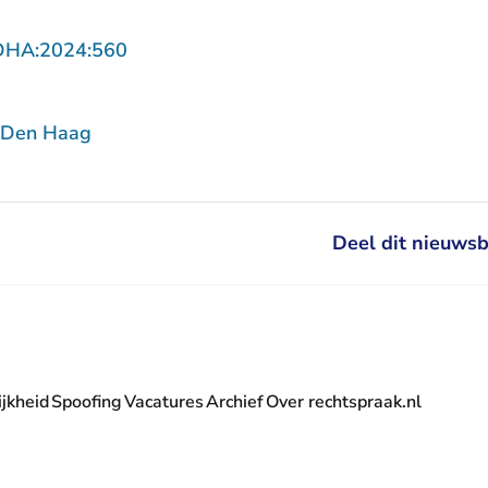
- U verlaat Rechtspraak.nl
DHA:2024:560
 Den Haag
Deel dit nieuwsb
jkheid
Spoofing
Vacatures
Archief
Over rechtspraak.nl
- U verlaat Rechtspraak.nl
 Rechtspraak.nl
t Rechtspraak.nl
rlaat Rechtspraak.nl
verlaat Rechtspraak.nl
 U verlaat Rechtspraak.nl
' nieuwsbrief - U verlaat Rechtspraak.nl