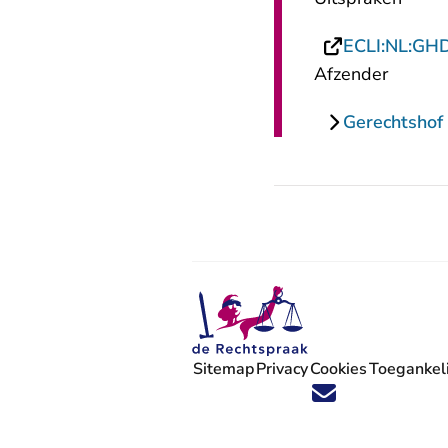
ECLI:NL:GH
Afzender
Gerechtshof
Sitemap
Privacy
Cookies
Toegankeli
Volg ons op X (Twitter) - U verlaat
Volg ons op Facebook - U verlaa
Volg ons op Instagram - U ve
Volg ons op Youtube - U 
Volg ons op LinkedIn -
'Blijf op de hoogte