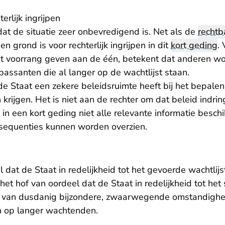
erlijk ingrijpen
dat de situatie zeer onbevredigend is. Net als de
rechtb
n grond is voor rechterlijk ingrijpen in dit
kort geding
.
 voorrang geven aan de één, betekent dat anderen w
passanten die al langer op de wachtlijst staan.
de Staat een zekere beleidsruimte heeft bij het bepale
krijgen. Het is niet aan de rechter om dat beleid indrin
 in een kort geding niet alle relevante informatie besc
onsequenties kunnen worden overzien.
l dat de Staat in redelijkheid tot het gevoerde wachtlij
het hof van oordeel dat de Staat in redelijkheid tot h
is van dusdanig bijzondere, zwaarwegende omstandigh
n op langer wachtenden.