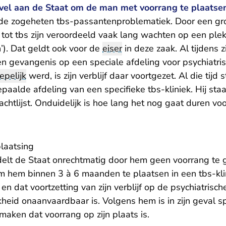
evel aan de Staat om de man met voorrang te plaatse
de zogeheten tbs-passantenproblematiek. Door een groo
ot tbs zijn veroordeeld vaak lang wachten op een plek 
’). Dat geldt ook voor de
eiser
in deze zaak. Al tijdens z
en gevangenis op een speciale afdeling voor psychiatri
epelijk
werd, is zijn verblijf daar voortgezet. Al die tijd 
epaalde afdeling van een specifieke tbs-kliniek. Hij sta
chtlijst. Onduidelijk is hoe lang het nog gaat duren voo
plaatsing
lt de Staat onrechtmatig door hem geen voorrang te g
 hem binnen 3 à 6 maanden te plaatsen in een tbs-klinie
en dat voortzetting van zijn verblijf op de psychiatrisc
kheid onaanvaardbaar is. Volgens hem is in zijn geval s
aken dat voorrang op zijn plaats is.