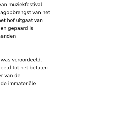
 van muziekfestival
 dagopbrengst van het
het hof uitgaat van
een gepaard is
maanden
was veroordeeld.
deeld tot het betalen
er van de
gde immateriële