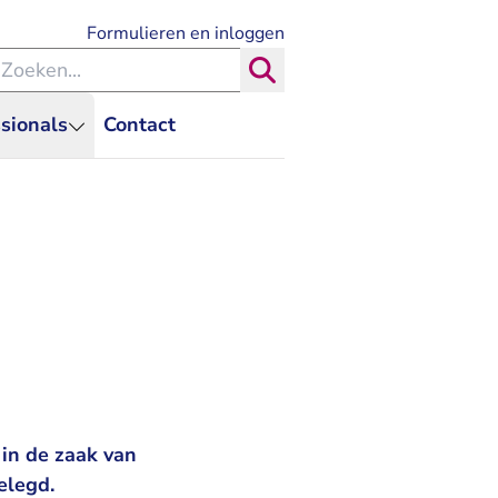
- U verlaat Rechtspraak.nl
Formulieren en inloggen
eken binnen de Rechtspraak
Zoeken
sionals
Contact
 in de zaak van
elegd.