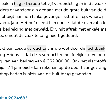
 ook in
hoger beroep
tot vijf veroordelingen in de zaak
aders er vandoor zijn gegaan met de grote buit van de
 hof legt aan hen flinke gevangenisstraffen op, waarbij 
an 4 jaar. Het hof neemt hierin mee dat de overval all
e bedreiging met geweld. Er vindt aftrek met enkele 
ts, omdat de zaak te lang heeft geduurd.
ekt een zesde
verdachte
vrij, die wel door de
rechtbank
ting Hrieps is dat de 5 verdachten hoofdelijk zijn veroor
 van een bedrag van € 362.980,00. Ook het slachtoff
ijds 74 jaar oud - kan rekenen op de door haar gevraa
t op heden is niets van de buit terug gevonden.
- U verlaat Rechtspraak.nl
DHA:2024:683