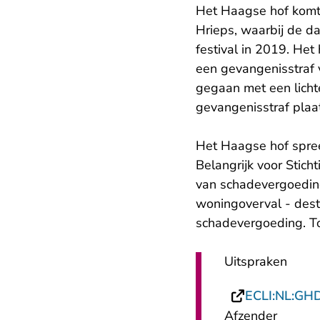
Het Haagse hof komt
Hrieps, waarbij de d
festival in 2019. Het
een gevangenisstraf v
gegaan met een licht
gevangenisstraf plaa
Het Haagse hof spre
Belangrijk voor Stich
van schadevergoeding
woningoverval - dest
schadevergoeding. To
Uitspraken
ECLI:NL:GH
Afzender