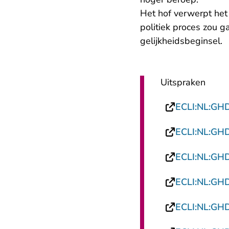
Het hof verwerpt he
politiek proces zou g
gelijkheidsbeginsel.
Uitspraken
ECLI:NL:GH
ECLI:NL:GH
ECLI:NL:GH
ECLI:NL:GH
ECLI:NL:GH