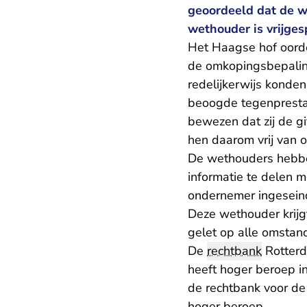
geoordeeld dat de 
wethouder is vrijges
Het Haagse hof oordee
de omkopingsbepaling
redelijkerwijs konde
beoogde tegenpresta
bewezen dat zij de g
hen daarom vrij van 
De wethouders hebbe
informatie te delen 
ondernemer ingeseind
Deze wethouder krijg
gelet op alle omstan
De
rechtbank
Rotterd
heeft hoger beroep in
de rechtbank voor de 
hoger beroep.