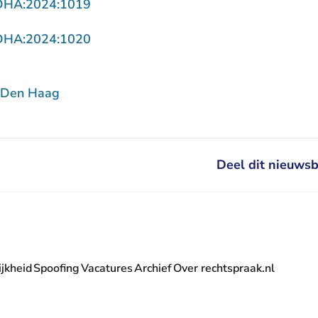
- U verlaat Rechtspraak.nl
DHA:2024:1019
- U verlaat Rechtspraak.nl
DHA:2024:1020
 Den Haag
Deel dit nieuwsb
jkheid
Spoofing
Vacatures
Archief
Over rechtspraak.nl
- U verlaat Rechtspraak.nl
 Rechtspraak.nl
t Rechtspraak.nl
rlaat Rechtspraak.nl
verlaat Rechtspraak.nl
 U verlaat Rechtspraak.nl
' nieuwsbrief - U verlaat Rechtspraak.nl