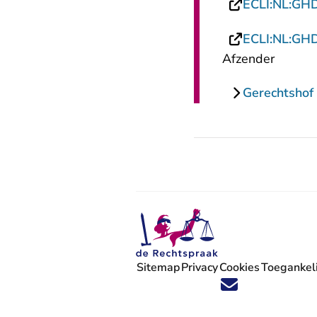
ECLI:NL:GH
ECLI:NL:GH
Afzender
Gerechtshof
Sitemap
Privacy
Cookies
Toegankeli
Volg ons op X (Twitter) - U verlaat
Volg ons op Facebook - U verlaa
Volg ons op Instagram - U ve
Volg ons op Youtube - U 
Volg ons op LinkedIn -
'Blijf op de hoogte