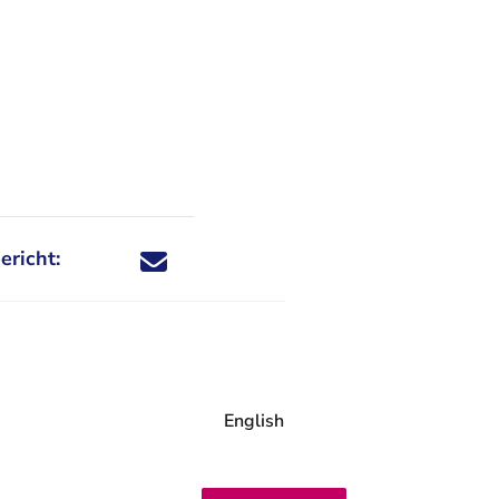
ericht:
Deel dit nieuwsbericht via X - U verlaat Rechtspraa
Deel dit nieuwsbericht via Facebook - U verlaat
Deel dit nieuwsbericht via e-mail
Deel dit nieuwsbericht via LinkedIn - U v
English