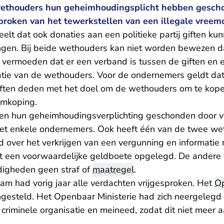
wethouders hun geheimhoudingsplicht hebben gesch
proken van het tewerkstellen van een illegale vreem
lt dat ook donaties aan een politieke partij giften kunn
en. Bij beide wethouders kan niet worden bewezen dat
n vermoeden dat er een verband is tussen de giften en 
tie van de wethouders. Voor de ondernemers geldt dat
iften deden met het doel om de wethouders om te kope
omkoping.
n hun geheimhoudingsverplichting geschonden door ve
met enkele ondernemers. Ook heeft één van de twee w
 over het verkrijgen van een vergunning en informatie 
t een voorwaardelijke geldboete opgelegd. De andere 
digheden geen straf of
maatregel
.
am had vorig jaar alle verdachten vrijgesproken. Het
Op
gesteld. Het Openbaar Ministerie had zich neergelegd b
criminele organisatie en meineed, zodat dit niet meer 