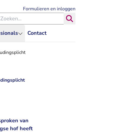
- U verlaat Rechtspraak.nl
Formulieren en inloggen
eken binnen de Rechtspraak
Zoeken
sionals
Contact
udingsplicht
dingsplicht
sproken van
gse hof heeft