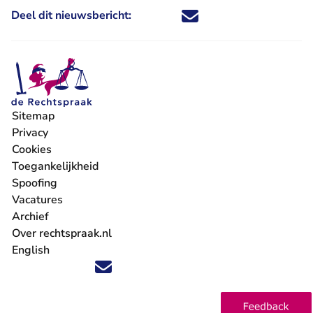
Deel dit nieuwsbericht:
Deel dit nieuwsbericht via X - U 
Deel dit nieuwsbericht via Fa
Deel dit nieuwsbericht via
Deel dit nieuwsbericht
Sitemap
Privacy
Cookies
Toegankelijkheid
Spoofing
Vacatures
- U verlaat Rechtspraak.nl
Archief
Over rechtspraak.nl
English
Volg ons op X (Twitter) - U verlaat Rechtspraak.nl
Volg ons op Facebook - U verlaat Rechtspraak.nl
Volg ons op Instagram - U verlaat Rechtspraak.nl
Volg ons op Youtube - U verlaat Rechtspraak.nl
Volg ons op LinkedIn - U verlaat Rechtspraak.n
'Blijf op de hoogte' nieuwsbrief - U verlaat