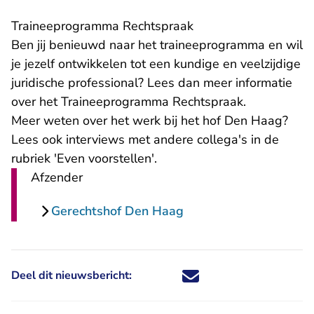
Traineeprogramma Rechtspraak
Ben jij benieuwd naar het traineeprogramma en wil
je jezelf ontwikkelen tot een kundige en veelzijdige
juridische professional? Lees dan meer informatie
- U verlaat 
over het
Traineeprogramma Rechtspraak
.
Meer weten over het werk bij het hof Den Haag?
Lees ook interviews met andere collega's in de
rubriek
'Even voorstellen'
.
Afzender
Gerechtshof Den Haag
Deel dit nieuwsbericht:
Deel dit nieuwsbericht via X - U 
Deel dit nieuwsbericht via Fa
Deel dit nieuwsbericht via
Deel dit nieuwsbericht