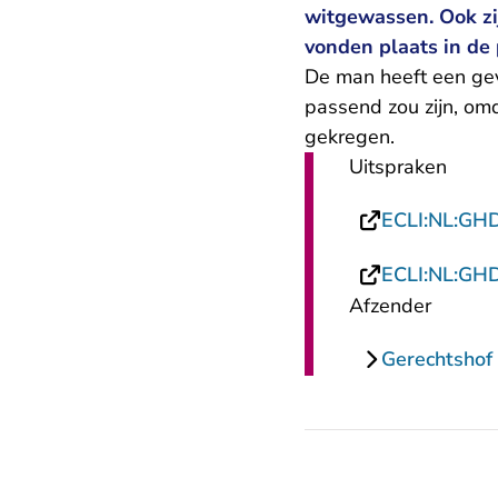
witgewassen. Ook zi
vonden plaats in de
De man heeft een gev
passend zou zijn, om
gekregen.
Uitspraken
ECLI:NL:GH
ECLI:NL:GH
Afzender
Gerechtshof