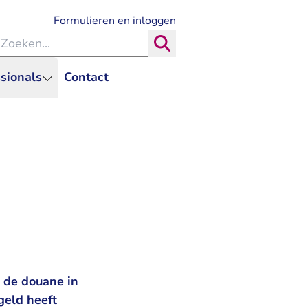
- U verlaat Rechtspraak.nl
Formulieren en inloggen
eken binnen de Rechtspraak
Zoeken
sionals
Contact
 de douane in
geld heeft