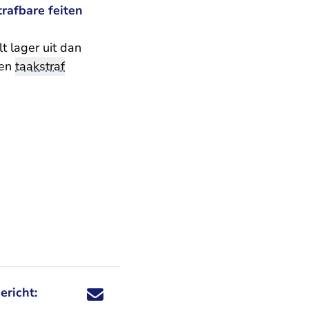
rafbare feiten
 lager uit dan
een
taakstraf
ericht:
Deel dit nieuwsbericht via X - U verlaat Rechtspraa
Deel dit nieuwsbericht via Facebook - U verlaat
Deel dit nieuwsbericht via e-mail
Deel dit nieuwsbericht via LinkedIn - U v