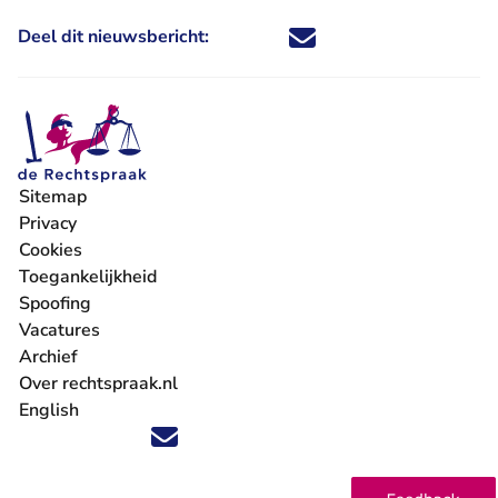
Deel dit nieuwsbericht:
Deel dit nieuwsbericht via X - U 
Deel dit nieuwsbericht via Fa
Deel dit nieuwsbericht via
Deel dit nieuwsbericht
Sitemap
Privacy
Cookies
Toegankelijkheid
Spoofing
Vacatures
- U verlaat Rechtspraak.nl
Archief
Over rechtspraak.nl
English
Volg ons op X (Twitter) - U verlaat Rechtspraak.nl
Volg ons op Facebook - U verlaat Rechtspraak.nl
Volg ons op Instagram - U verlaat Rechtspraak.nl
Volg ons op Youtube - U verlaat Rechtspraak.nl
Volg ons op LinkedIn - U verlaat Rechtspraak.n
'Blijf op de hoogte' nieuwsbrief - U verlaat