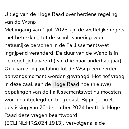
Uitleg van de Hoge Raad over herziene regeling
van de Wsnp
Met ingang van 1 juli 2023 zijn de wettelijke regels
met betrekking tot de schuldsanering voor
natuurlijke personen in de Faillissementswet
ingrijpend veranderd. De duur van de Wsnp is in
de regel gehalveerd (van drie naar anderhalf jaar).
Ook kan er bij toelating tot de Wsnp een eerder
aanvangsmoment worden gevraagd. Het hof vroeg
in deze zaak aan de
Hoge Raad
hoe (nieuwe)
bepalingen van de Faillissementswet nu moesten
worden uitgelegd en toegepast. Bij prejudiciële
beslissing van 20 december 2024 heeft de Hoge
Raad deze vragen beantwoord
- U verlaat Rechtspraak.nl
(
ECLI:NL:HR:2024:1913
). Vervolgens is de