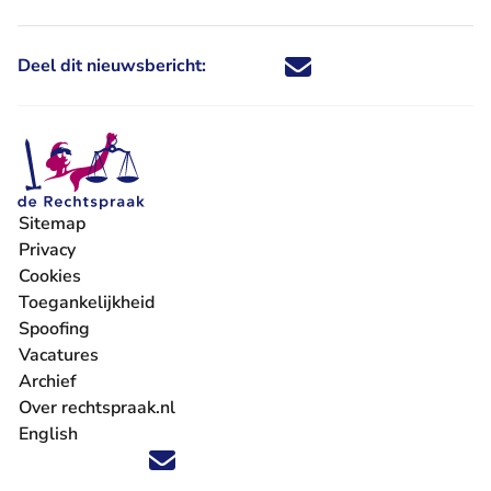
Deel dit nieuwsbericht:
Deel dit nieuwsbericht via X - U 
Deel dit nieuwsbericht via Fa
Deel dit nieuwsbericht via
Deel dit nieuwsbericht
Sitemap
Privacy
Cookies
Toegankelijkheid
Spoofing
Vacatures
- U verlaat Rechtspraak.nl
Archief
Over rechtspraak.nl
English
Volg ons op X (Twitter) - U verlaat Rechtspraak.nl
Volg ons op Facebook - U verlaat Rechtspraak.nl
Volg ons op Instagram - U verlaat Rechtspraak.nl
Volg ons op Youtube - U verlaat Rechtspraak.nl
Volg ons op LinkedIn - U verlaat Rechtspraak.n
'Blijf op de hoogte' nieuwsbrief - U verlaat