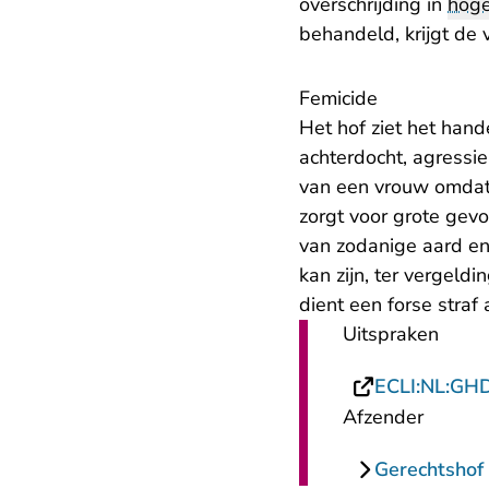
overschrijding in
hoge
behandeld, krijgt de
Femicide
Het hof ziet het han
achterdocht, agressi
van een vrouw omdat 
zorgt voor grote gevo
van zodanige aard en
kan zijn, ter vergeld
dient een forse straf
Uitspraken
ECLI:NL:GH
Afzender
Gerechtshof