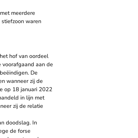
r met meerdere
e stiefzoon waren
het hof van oordeel
de voorafgaand aan de
 beëindigen. De
en wanneer zij de
te op 18 januari 2022
andeld in lijn met
eer zij de relatie
an doodslag. In
ege de forse