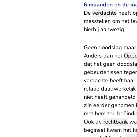
6 maanden en de ma
De
verdachte
heeft o
messteken om het leve
hierbij aanwezig.
Geen doodslag maar
Anders dan het
Open
dat het geen doodsla
gebeurtenissen tegen
verdachte heeft haar
relatie daadwerkelijk
niet heeft gehandeld 
zijn eerder genomen b
met hem zou beëindi
Ook de
rechtbank
was
beginsel kwam het ho