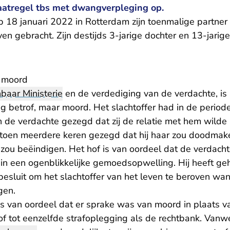
atregel tbs met dwangverpleging op.
p 18 januari 2022 in Rotterdam zijn toenmalige partne
n gebracht. Zijn destijds 3-jarige dochter en 13-jarig
 moord
baar Ministerie
en de verdediging van de verdachte, is 
g betrof, maar moord. Het slachtoffer had in de perio
 de verdachte gezegd dat zij de relatie met hem wilde
 toen meerdere keren gezegd dat hij haar zou doodmak
 zou beëindigen. Het hof is van oordeel dat de verdach
in een ogenblikkelijke gemoedsopwelling. Hij heeft geh
esluit om het slachtoffer van het leven te beroven wann
gen.
 van oordeel dat er sprake was van moord in plaats v
f tot eenzelfde strafoplegging als de rechtbank. Vanw