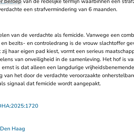
r beroep
van de redelijke termijn waarbinnen een str
 verdachte een strafvermindering van 6 maanden.
delen van de verdachte als femicide. Vanwege een combin
e en bezits- en controledrang is de vrouw slachtoffer 
zij haar eigen pad kiest, vormt een serieus maatschapp
elens van onveiligheid in de samenleving. Het hof is van
 ernst is dat alleen een langdurige vrijheidsbenemende
ing van het door de verdachte veroorzaakte onherstelba
 als signaal dat femicide wordt aangepakt.
- U verlaat Rechtspraak.nl
DHA:2025:1720
 Den Haag