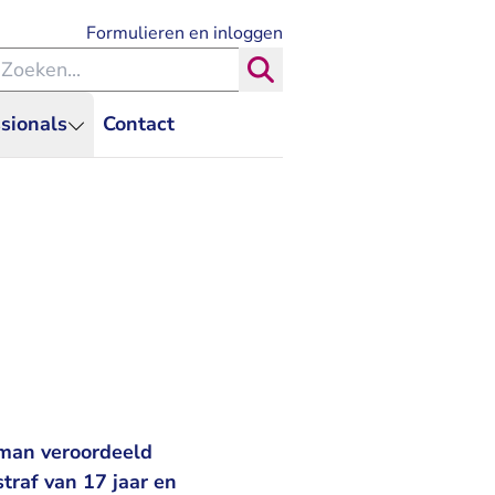
- U verlaat Rechtspraak.nl
Formulieren en inloggen
eken binnen de Rechtspraak
Zoeken
sionals
Contact
 man veroordeeld
traf van 17 jaar en