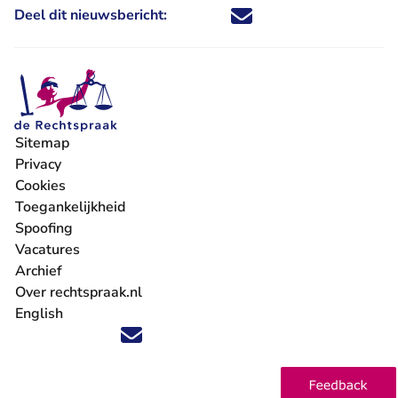
Deel dit nieuwsbericht:
Deel dit nieuwsbericht via X - U 
Deel dit nieuwsbericht via Fa
Deel dit nieuwsbericht via
Deel dit nieuwsbericht
Sitemap
Privacy
Cookies
Toegankelijkheid
Spoofing
Vacatures
- U verlaat Rechtspraak.nl
Archief
Over rechtspraak.nl
English
Volg ons op X (Twitter) - U verlaat Rechtspraak.nl
Volg ons op Facebook - U verlaat Rechtspraak.nl
Volg ons op Instagram - U verlaat Rechtspraak.nl
Volg ons op Youtube - U verlaat Rechtspraak.nl
Volg ons op LinkedIn - U verlaat Rechtspraak.n
'Blijf op de hoogte' nieuwsbrief - U verlaat