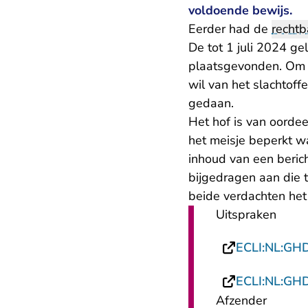
voldoende bewijs.
Eerder had de
recht
De tot 1 juli 2024 g
plaatsgevonden. Om 
wil van het slachtof
gedaan.
Het hof is van oordeel
het meisje beperkt w
inhoud van een beric
bijgedragen aan die t
beide verdachten het 
Uitspraken
ECLI:NL:GH
ECLI:NL:GH
Afzender