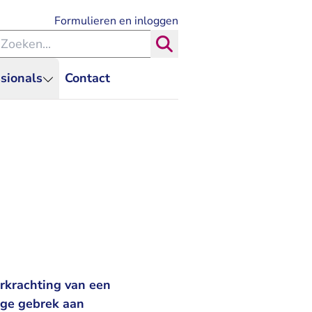
- U verlaat Rechtspraak.nl
Formulieren en inloggen
eken binnen de Rechtspraak
Zoeken
sionals
Contact
rkrachting van een
wege gebrek aan