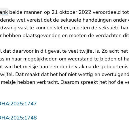
bank
beide mannen op 21 oktober 2022 veroordeeld tot 
eldende wet vereist dat de seksuele handelingen ond
dwang vast te kunnen stellen, moeten de seksuele ha
fer hebben plaatsgevonden en moeten de verdachten dit
 dat daarvoor in dit geval te veel twijfel is. Zo acht he
as in haar mogelijkheden om weerstand te bieden of haa
ht van het meisje aan een derde vlak na de gebeurtenis
wijfel. Dat maakt dat het hof niet wettig en overtuige
meisje hebben verkracht. Daarom spreekt het hof de ver
- U verlaat Rechtspraak.nl
DHA:2025:1747
- U verlaat Rechtspraak.nl
DHA:2025:1748