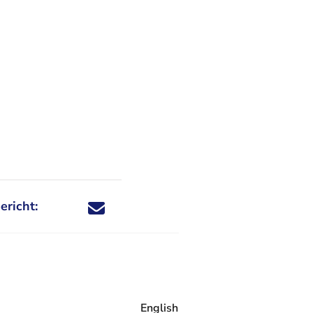
ericht:
Deel dit nieuwsbericht via X - U verlaat Rechtspraa
Deel dit nieuwsbericht via Facebook - U verlaat
Deel dit nieuwsbericht via e-mail
Deel dit nieuwsbericht via LinkedIn - U v
English