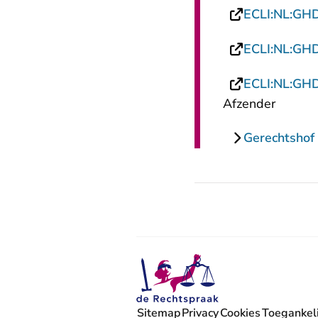
ECLI:NL:GH
ECLI:NL:GH
ECLI:NL:GH
Afzender
Gerechtshof
Sitemap
Privacy
Cookies
Toegankeli