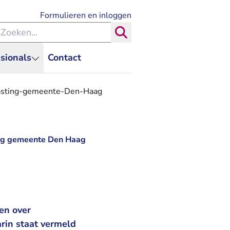
- U verlaat Rechtspraak.nl
Formulieren en inloggen
eken binnen de Rechtspraak
Zoeken
sionals
Contact
lasting-gemeente-Den-Haag
ing gemeente Den Haag
en over
rin staat vermeld