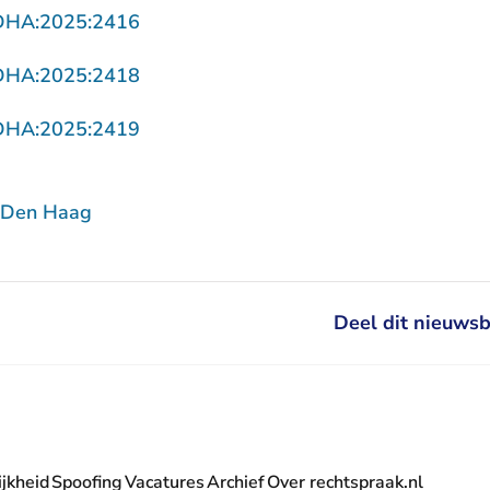
- U verlaat Rechtspraak.nl
DHA:2025:2416
- U verlaat Rechtspraak.nl
DHA:2025:2418
- U verlaat Rechtspraak.nl
DHA:2025:2419
 Den Haag
Deel dit nieuwsb
jkheid
Spoofing
Vacatures
Archief
Over rechtspraak.nl