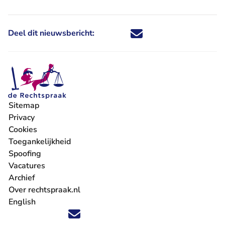
Deel dit nieuwsbericht:
Deel dit nieuwsbericht via X - U 
Deel dit nieuwsbericht via Fa
Deel dit nieuwsbericht via
Deel dit nieuwsbericht
Sitemap
Privacy
Cookies
Toegankelijkheid
Spoofing
Vacatures
- U verlaat Rechtspraak.nl
Archief
Over rechtspraak.nl
English
Volg ons op X (Twitter) - U verlaat Rechtspraak.nl
Volg ons op Facebook - U verlaat Rechtspraak.nl
Volg ons op Instagram - U verlaat Rechtspraak.nl
Volg ons op Youtube - U verlaat Rechtspraak.nl
Volg ons op LinkedIn - U verlaat Rechtspraak.n
'Blijf op de hoogte' nieuwsbrief - U verlaat