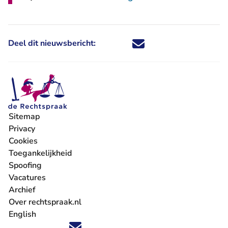
Deel dit nieuwsbericht:
Deel dit nieuwsbericht via X - U 
Deel dit nieuwsbericht via Fa
Deel dit nieuwsbericht via
Deel dit nieuwsbericht
Sitemap
Privacy
Cookies
Toegankelijkheid
Spoofing
Vacatures
- U verlaat Rechtspraak.nl
Archief
Over rechtspraak.nl
English
Volg ons op X (Twitter) - U verlaat Rechtspraak.nl
Volg ons op Facebook - U verlaat Rechtspraak.nl
Volg ons op Instagram - U verlaat Rechtspraak.nl
Volg ons op Youtube - U verlaat Rechtspraak.nl
Volg ons op LinkedIn - U verlaat Rechtspraak.n
'Blijf op de hoogte' nieuwsbrief - U verlaat