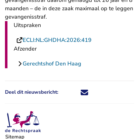
gevangenisstraf daarom gematigd tot 26 jaar en 8
maanden – de in deze zaak maximaal op te leggen
gevangenisstraf.
Uitspraken
- U verlaat Rechts
ECLI:NL:GHDHA:2026:419
Afzender
Gerechtshof Den Haag
Deel dit nieuwsbericht:
Deel dit nieuwsbericht via X - U 
Deel dit nieuwsbericht via Fa
Deel dit nieuwsbericht via
Deel dit nieuwsbericht
Sitemap