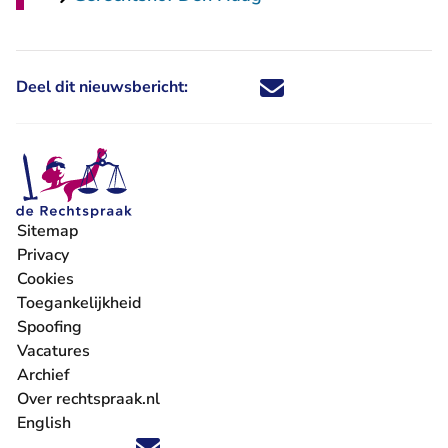
Deel dit nieuwsbericht:
Deel dit nieuwsbericht via X - U 
Deel dit nieuwsbericht via Fa
Deel dit nieuwsbericht via
Deel dit nieuwsbericht
Sitemap
Privacy
Cookies
Toegankelijkheid
Spoofing
Vacatures
- U verlaat Rechtspraak.nl
Archief
Over rechtspraak.nl
English
Volg ons op X (Twitter) - U verlaat Rechtspraak.nl
Volg ons op Facebook - U verlaat Rechtspraak.nl
Volg ons op Instagram - U verlaat Rechtspraak.nl
Volg ons op Youtube - U verlaat Rechtspraak.nl
Volg ons op LinkedIn - U verlaat Rechtspraak.n
'Blijf op de hoogte' nieuwsbrief - U verlaat