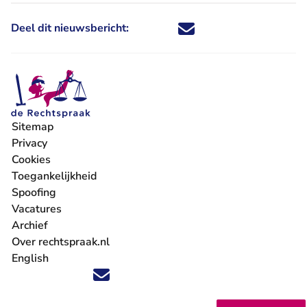
Deel dit nieuwsbericht:
Deel dit nieuwsbericht via X - U 
Deel dit nieuwsbericht via Fa
Deel dit nieuwsbericht via
Deel dit nieuwsbericht
Sitemap
Privacy
Cookies
Toegankelijkheid
Spoofing
Vacatures
- U verlaat Rechtspraak.nl
Archief
Over rechtspraak.nl
English
Volg ons op X (Twitter) - U verlaat Rechtspraak.nl
Volg ons op Facebook - U verlaat Rechtspraak.nl
Volg ons op Instagram - U verlaat Rechtspraak.nl
Volg ons op Youtube - U verlaat Rechtspraak.nl
Volg ons op LinkedIn - U verlaat Rechtspraak.n
'Blijf op de hoogte' nieuwsbrief - U verlaat