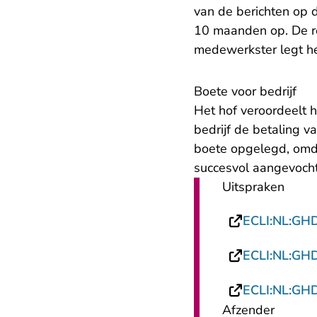
van de berichten op 
10 maanden op. De r
medewerkster legt h
Boete voor bedrijf
Het hof veroordeelt h
bedrijf de betaling v
boete opgelegd, omda
succesvol aangevocht
Uitspraken
ECLI:NL:GH
ECLI:NL:GH
ECLI:NL:GH
Afzender