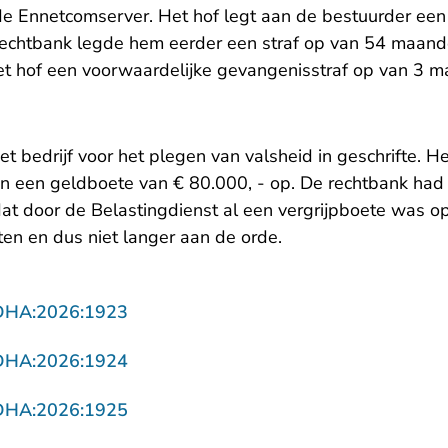
de Ennetcomserver. Het hof legt aan de bestuurder een
echtbank legde hem eerder een straf op van 54 maand
et hof een voorwaardelijke gevangenisstraf op van 3 
et bedrijf voor het plegen van valsheid in geschrifte. He
an een geldboete van € 80.000, - op. De rechtbank had 
t door de Belastingdienst al een vergrijpboete was o
en en dus niet langer aan de orde.
- U verlaat Rechtspraak.nl
DHA:2026:1923
- U verlaat Rechtspraak.nl
DHA:2026:1924
- U verlaat Rechtspraak.nl
DHA:2026:1925