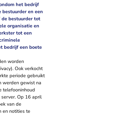
ondom het bedrijf
e bestuurder en een
 de bestuurder tot
le organisatie en
erkster tot een
criminele
t bedrijf een boete
nden worden
ivacy). Ook verkocht
rkte periode gebruikt
ch werden gewist na
e telefooninhoud
server. Op 16 april
oek van de
 en notities te