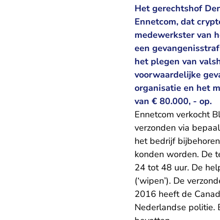
Het gerechtshof Den
Ennetcom, dat crypto
medewerkster van het
een gevangenisstra
het plegen van valsh
voorwaardelijke gev
organisatie en het m
van € 80.000, - op.
Ennetcom verkocht Bl
verzonden via bepaal
het bedrijf bijbehor
konden worden. De te
24 tot 48 uur. De he
(‘wipen’). De verzon
2016 heeft de Canade
Nederlandse politie. 