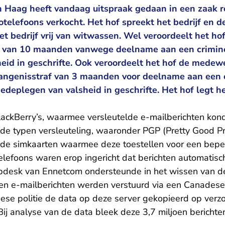
 Haag heeft vandaag uitspraak gedaan in een zaak r
telefoons verkocht. Het hof spreekt het bedrijf en d
 bedrijf vrij van witwassen. Wel veroordeelt het hof
f van 10 maanden vanwege deelname aan een crimine
eid in geschrifte. Ook veroordeelt het hof de medew
angenisstraf van 3 maanden voor deelname aan een 
edeplegen van valsheid in geschrifte. Het hof legt he
ackBerry’s, waarmee versleutelde e-mailberichten ko
de typen versleuteling, waaronder PGP (Pretty Good Pr
ende simkaarten waarmee deze toestellen voor een bepe
lefoons waren erop ingericht dat berichten automatis
lpdesk van Ennetcom ondersteunde in het wissen van d
den e-mailberichten werden verstuurd via een Canadese 
se politie de data op deze server gekopieerd op verz
Bij analyse van de data bleek deze 3,7 miljoen berichten