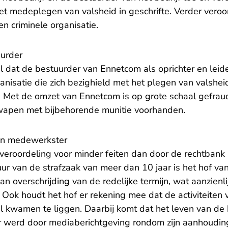
t medeplegen van valsheid in geschrifte. Verder veroor
n criminele organisatie.
uurder
el dat de bestuurder van Ennetcom als oprichter en lei
anisatie die zich bezighield met het plegen van valsheid
n. Met de omzet van Ennetcom is op grote schaal gefra
wapen met bijbehorende munitie voorhanden.
 en medewerkster
 veroordeling voor minder feiten dan door de rechtba
ur van de strafzaak van meer dan 10 jaar is het hof van
an overschrijding van de redelijke termijn, wat aanzienli
ok houdt het hof er rekening mee dat de activiteiten v
il kwamen te liggen. Daarbij komt dat het leven van de
er werd door mediaberichtgeving rondom zijn aanhoudin