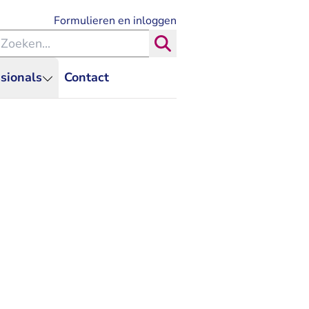
- U verlaat Rechtspraak.nl
Formulieren en inloggen
eken binnen de Rechtspraak
Zoeken
sionals
Contact