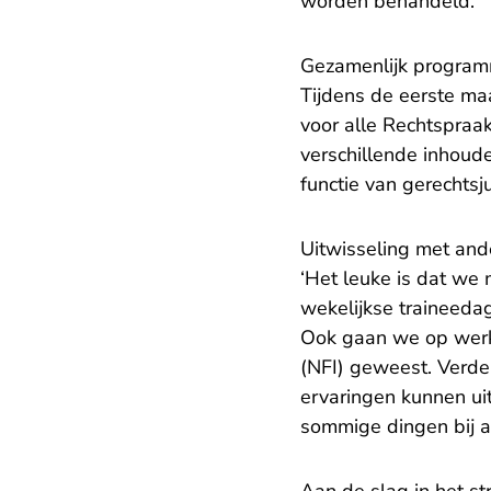
worden behandeld.’
Gezamenlijk progra
Tijdens de eerste m
voor alle Rechtspraa
verschillende inhoud
functie van gerechtsj
Uitwisseling met and
‘Het leuke is dat we
wekelijkse traineedag
Ook gaan we op werkb
(NFI) geweest. Verde
ervaringen kunnen uit
sommige dingen bij a
Aan de slag in het st