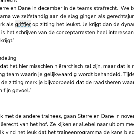
Sterre en Dane in december in de teams strafrecht. ‘We
rna we zelfstandig aan de slag gingen als gerechtsjuris
erk als
griffier
op zitting het leukst. Je krijgt dan de dyn
 is het schrijven van de conceptarresten heel interessant
rijgt.’
ndeling
dat het hier misschien hiërarchisch zal zijn, maar dat is n
ong team waarin je gelijkwaardig wordt behandeld. Tijd
de zitting merk je bijvoorbeeld dat de raadsheren wa
 fijn gevoel.’
met de andere trainees, gaan Sterre en Dane in novem
lierecht van het hof. Ze kijken er allebei naar uit om me
. ‘Ik vind het leuk dat het traineeprogramma de kans bie