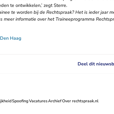
den te ontwikkelen,’ zegt Sterre.
rainee te worden bij de Rechtspraak? Het is ieder jaar mo
Lees meer informatie over het
Traineeprogramma Rechtsp
 Den Haag
Deel dit nieuwsb
jkheid
Spoofing
Vacatures
Archief
Over rechtspraak.nl
- U verlaat Rechtspraak.nl
 Rechtspraak.nl
t Rechtspraak.nl
rlaat Rechtspraak.nl
verlaat Rechtspraak.nl
 U verlaat Rechtspraak.nl
' nieuwsbrief - U verlaat Rechtspraak.nl