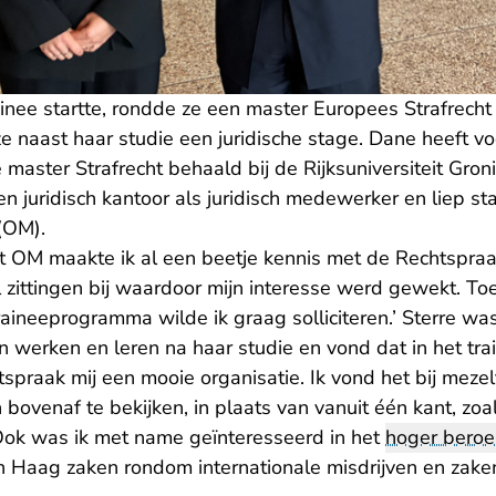
ainee startte, rondde ze een master Europees Strafrecht a
e naast haar studie een juridische stage. Dane heeft vo
aster Strafrecht behaald bij de Rijksuniversiteit Gron
een juridisch kantoor als juridisch medewerker en liep st
(OM).
et OM maakte ik al een beetje kennis met de Rechtspraak
 zittingen bij waardoor mijn interesse werd gewekt. To
aineeprogramma wilde ik graag solliciteren.’ Sterre wa
n werken en leren na haar studie en vond dat in het t
tspraak mij een mooie organisatie. Ik vond het bij mez
bovenaf te bekijken, in plaats van vanuit één kant, zoa
 ‘Ook was ik met name geïnteresseerd in het
hoger bero
en Haag zaken rondom internationale misdrijven en zake