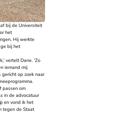
f bij de Universiteit
or het
ingen. Hij werkte
age bij het
,’ vertelt Dane. ‘Zo
en iemand mij
s gericht op zoek naar
raineeprogramma.
elf passen om
ls in de advocatuur
ep
en vond ik het
n tegen de Staat