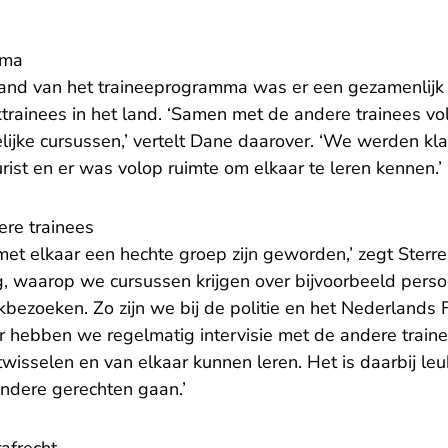
mma
aand van het traineeprogramma was er een gezamenlij
ktrainees in het land. ‘Samen met de andere trainees v
elijke cursussen,’ vertelt Dane daarover. ‘We werden k
urist en er was volop ruimte om elkaar te leren kennen.’
ere trainees
 met elkaar een hechte groep zijn geworden,’ zegt Ster
, waarop we cursussen krijgen over bijvoorbeeld persoo
ezoeken. Zo zijn we bij de politie en het Nederlands F
r hebben we regelmatig intervisie met de andere train
wisselen en van elkaar kunnen leren. Het is daarbij le
ndere gerechten gaan.’
rafrecht