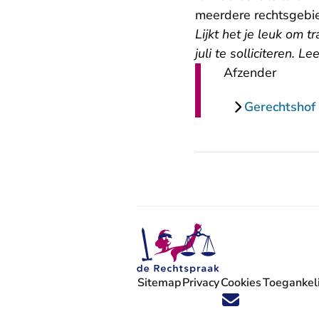
meerdere rechtsgebie
Lijkt het je leuk om t
juli te solliciteren. 
Afzender
Gerechtshof
Sitemap
Privacy
Cookies
Toegankeli
Volg ons op X (Twitter) - U verlaat
Volg ons op Facebook - U verlaa
Volg ons op Instagram - U ve
Volg ons op Youtube - U 
Volg ons op LinkedIn -
'Blijf op de hoogte