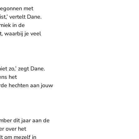
 begonnen met
t,’ vertelt Dane.
amiek in de
, waarbij je veel
iet zo,’ zegt Dane.
ens het
arde hechten aan jouw
ber dit jaar aan de
er over het
dt om mezelf in