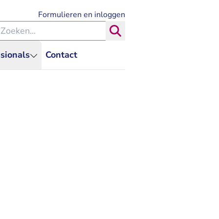
- U verlaat Rechtspraak.nl
Formulieren en inloggen
eken binnen de Rechtspraak
Zoeken
sionals
Contact