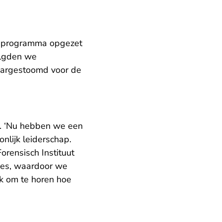
k programma opgezet
olgden we
laargestoomd voor de
re. ‘Nu hebben we een
nlijk leiderschap.
orensisch Instituut
ees, waardoor we
uk om te horen hoe