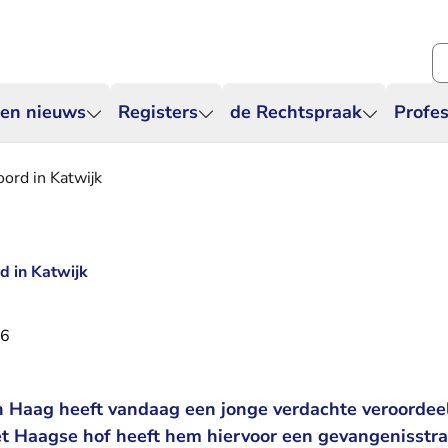
Zo
 en nieuws
Registers
de Rechtspraak
Profes
ord in Katwijk
d in Katwijk
26
 Haag heeft vandaag een jonge verdachte veroordee
t Haagse hof heeft hem hiervoor een gevangenisstraf