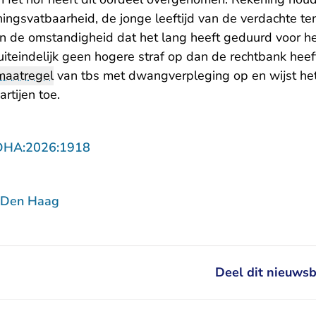
ngsvatbaarheid, de jonge leeftijd van de verdachte ten
én de omstandigheid dat het lang heeft geduurd voor he
uiteindelijk geen hogere straf op dan de rechtbank hee
maatregel
van tbs met dwangverpleging op en wijst het
rtijen toe.
- U verlaat Rechtspraak.nl
DHA:2026:1918
 Den Haag
Deel dit nieuwsb