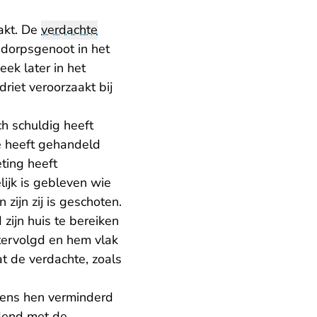
akt. De
verdachte
 dorpsgenoot in het
ek later in het
riet veroorzaakt bij
h schuldig heeft
 heeft gehandeld
ting heeft
ijk is gebleven wie
zijn zij is geschoten.
zijn huis te bereiken
htervolgd en hem vlak
at de verdachte, zoals
gens hen verminderd
dend met de