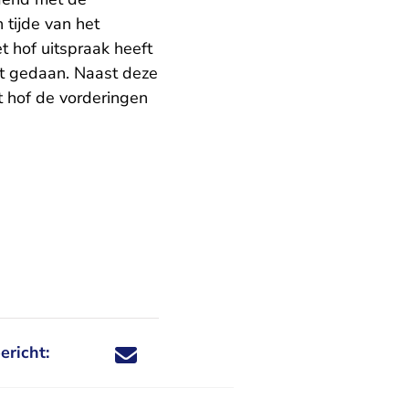
 tijde van het
t hof uitspraak heeft
ft gedaan. Naast deze
 hof de vorderingen
ericht:
Deel dit nieuwsbericht via X - U verlaat Rechtspraa
Deel dit nieuwsbericht via Facebook - U verlaat
Deel dit nieuwsbericht via e-mail
Deel dit nieuwsbericht via LinkedIn - U v