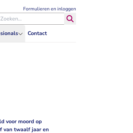
- U verlaat Rechtspraak.nl
Formulieren en inloggen
eken binnen de Rechtspraak
Zoeken
sionals
Contact
ld voor moord op
 van twaalf jaar en