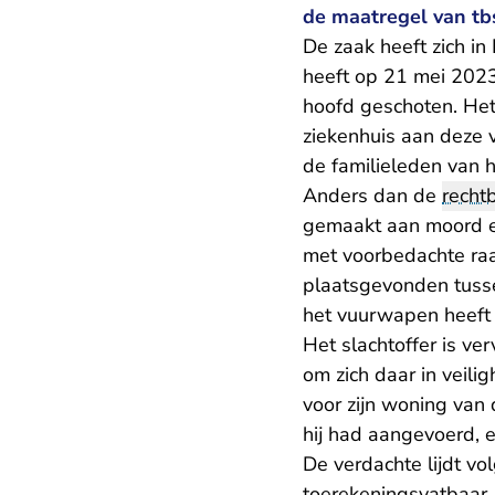
de maatregel van t
De zaak heeft zich i
heeft op 21 mei 2023,
hoofd geschoten. Het 
ziekenhuis aan deze 
de familieleden van h
Anders dan de
recht
gemaakt aan moord e
met voorbedachte raad
plaatsgevonden tusse
het vuurwapen heeft m
Het slachtoffer is ve
om zich daar in veili
voor zijn woning van 
hij had aangevoerd, e
De verdachte lijdt v
toerekeningsvatbaar.