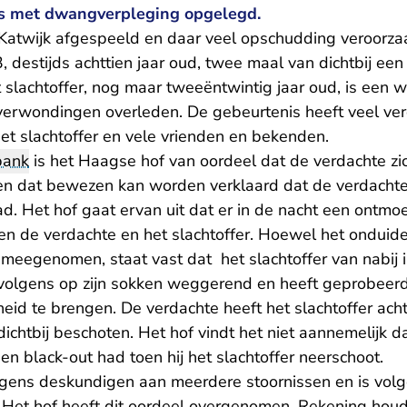
bs met dwangverpleging opgelegd.
n Katwijk afgespeeld en daar veel opschudding veroorza
 destijds achttien jaar oud, twee maal van dichtbij een
slachtoffer, nog maar tweeëntwintig jaar oud, is een we
verwondingen overleden. De gebeurtenis heeft veel verd
et slachtoffer en vele vrienden en bekenden.
bank
is het Haagse hof van oordeel dat de verdachte zic
n dat bewezen kan worden verklaard dat de verdachte
. Het hof gaat ervan uit dat er in de nacht een ontmoe
n de verdachte en het slachtoffer. Hoewel het onduidel
eegenomen, staat vast dat het slachtoffer van nabij in 
rvolgens op zijn sokken weggerend en heeft geprobeerd 
gheid te brengen. De verdachte heeft het slachtoffer ac
dichtbij beschoten. Het hof vindt het niet aannemelijk d
en black-out had toen hij het slachtoffer neerschoot.
olgens deskundigen aan meerdere stoornissen en is vol
 Het hof heeft dit oordeel overgenomen. Rekening hou