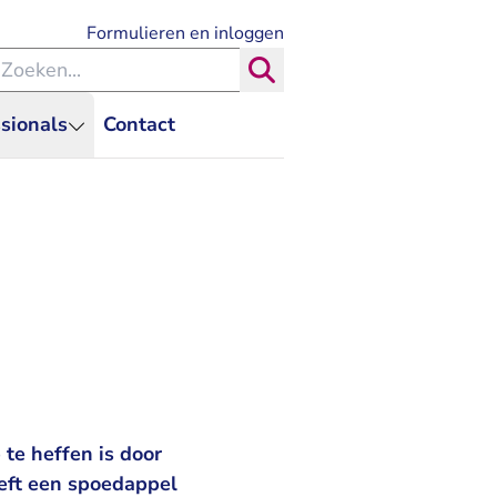
- U verlaat Rechtspraak.nl
Formulieren en inloggen
eken binnen de Rechtspraak
Zoeken
sionals
Contact
te heffen is door
eft een spoedappel