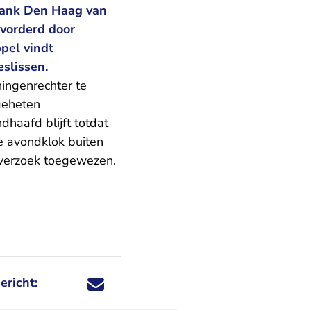
tbank Den Haag van
evorderd door
pel vindt
eslissen.
ingenrechter te
geheten
dhaafd blijft totdat
e avondklok buiten
sverzoek toegewezen.
ericht:
Deel dit nieuwsbericht via X - U verlaat Rechtspraa
Deel dit nieuwsbericht via Facebook - U verlaat
Deel dit nieuwsbericht via e-mail
Deel dit nieuwsbericht via LinkedIn - U v