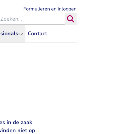
- U verlaat Rechtspraak.nl
Formulieren en inloggen
eken binnen de Rechtspraak
Zoeken
sionals
Contact
es in de zaak
vinden niet op