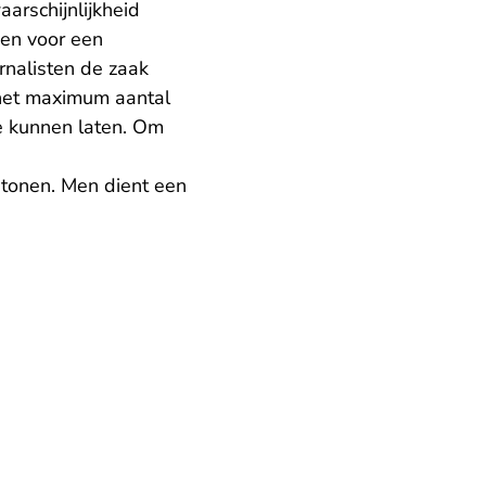
aarschijnlijkheid
gen voor een
rnalisten de zaak
het maximum aantal
oe kunnen laten. Om
tonen. Men dient een
erlaat Rechtspraak.nl