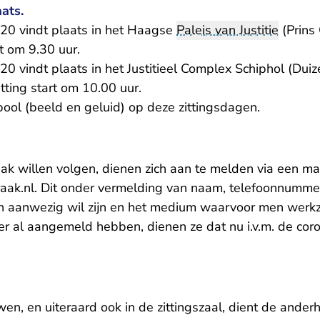
ats.
2020 vindt plaats in het Haagse
Paleis van Justitie
(Prins
rt om 9.30 uur.
2020 vindt plaats in het Justitieel Complex Schiphol (D
ting start om 10.00 uur.
ool (beeld en geluid) op deze zittingsdagen.
aak willen volgen, dienen zich aan te melden via een ma
- U verlaat Rechtspraak.nl
aak.nl
. Dit onder vermelding van naam, telefoonnummer
en aanwezig wil zijn en het medium waarvoor men werk
rder al aangemeld hebben, dienen ze dat nu i.v.m. de co
n, en uiteraard ook in de zittingszaal, dient de ander