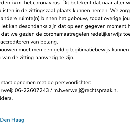
en i.v.m. het coronavirus. Dit betekent dat naar aller w
nalisten in de zittingszaal plaats kunnen nemen. We zor
 andere ruimte(n) binnen het gebouw, zodat overige jou
 Het kan desondanks zijn dat op een gegeven moment 
is dat we gezien de coronamaatregelen redelijkerwijs t
 accrediteren van belang.
bouwen moet men een geldig legitimatiebewijs kunnen 
 van de zitting aanwezig te zijn.
ontact opnemen met de persvoorlichter:
- U v
Verweij: 06-22607243 /
m.h.verweij@rechtspraak.nl
lders
.
 Den Haag