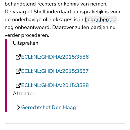
behandelend rechters er kennis van nemen.
De vraag of Shell inderdaad aansprakelijk is voor
de onderhavige olielekkages is in
hoger beroep
nog onbeantwoord. Daarover zullen partijen nu
verder procederen.
Uitspraken
- U verlaat Recht
ECLI:NL:GHDHA:2015:3586
- U verlaat Recht
ECLI:NL:GHDHA:2015:3587
- U verlaat Recht
ECLI:NL:GHDHA:2015:3588
Afzender
Gerechtshof Den Haag