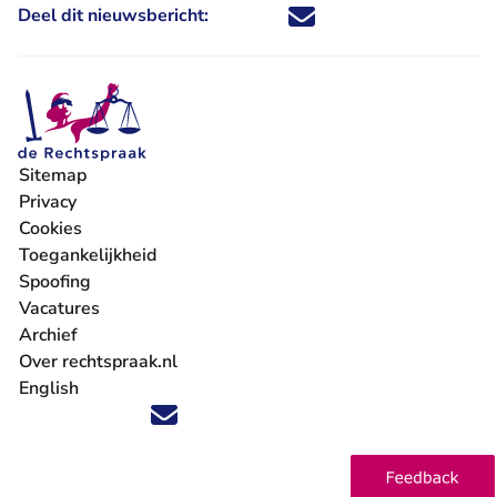
Deel dit nieuwsbericht:
Deel dit nieuwsbericht via X - U 
Deel dit nieuwsbericht via Fa
Deel dit nieuwsbericht via
Deel dit nieuwsbericht
Sitemap
Privacy
Cookies
Toegankelijkheid
Spoofing
Vacatures
- U verlaat Rechtspraak.nl
Archief
Over rechtspraak.nl
English
Volg ons op X (Twitter) - U verlaat Rechtspraak.nl
Volg ons op Facebook - U verlaat Rechtspraak.nl
Volg ons op Instagram - U verlaat Rechtspraak.nl
Volg ons op Youtube - U verlaat Rechtspraak.nl
Volg ons op LinkedIn - U verlaat Rechtspraak.n
'Blijf op de hoogte' nieuwsbrief - U verlaat