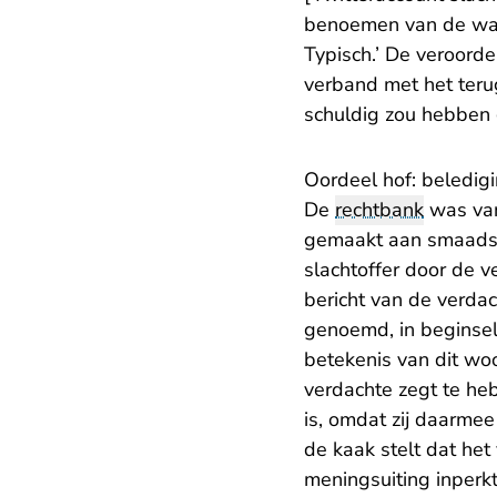
benoemen van de waarh
Typisch.’ De veroorde
verband met het teru
schuldig zou hebben
Oordeel hof: beledi
De
rechtbank
was van 
gemaakt aan smaadsch
slachtoffer door de v
bericht van de verdac
genoemd, in beginsel 
betekenis van dit woo
verdachte zegt te he
is, omdat zij daarmee
de kaak stelt dat het
meningsuiting inperkt