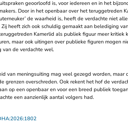
e uitspraken geoorloofd is, voor iedereen en in het bijzo
iemakers. Door in het openbaar over het teruggetreden 
uterneuker’ de waarheid is, heeft de verdachte niet alle
s. Zij heeft zich ook schuldig gemaakt aan belediging va
eruggetreden Kamerlid als publiek figuur meer kritiek
guren, maar ook uitingen over publieke figuren mogen n
ing van de verdachte wel.
jheid van meningsuiting mag veel gezegd worden, maar 
de grenzen overschreden. Ook rekent het hof de verdach
daan op een openbaar en voor een breed publiek toegank
achte een aanzienlijk aantal volgers had.
- U verlaat Rechtspraak.nl
DHA:2026:1802