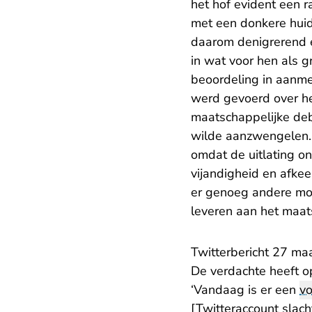
het hof evident een 
met een donkere huids
daarom denigrerend e
in wat voor hen als g
beoordeling in aanmer
werd gevoerd over het
maatschappelijke deba
wilde aanzwengelen. 
omdat de uitlating o
vijandigheid en afke
er genoeg andere mog
leveren aan het maat
Twitterbericht 27 ma
De verdachte heeft op
‘Vandaag is er een
vo
[Twitteraccount slach