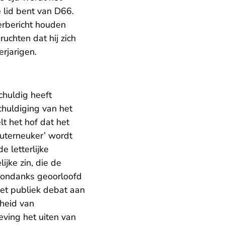
 lid bent van D66.
erbericht houden
chten dat hij zich
rjarigen.
chuldig heeft
chuldiging van het
t het hof dat het
euterneuker’ wordt
e letterlijke
ijke zin, die de
esondanks geoorloofd
het publiek debat aan
jheid van
eving het uiten van