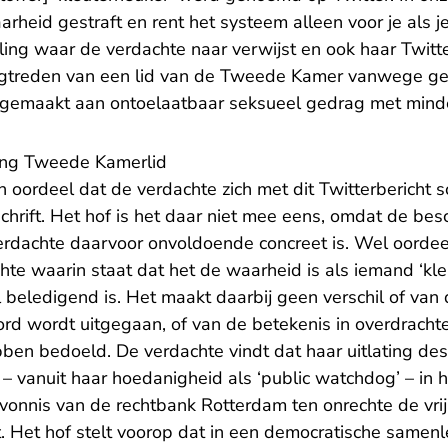
eid gestraft en rent het systeem alleen voor je als je
ling waar de verdachte naar verwijst en ook haar Twitt
gtreden van een lid van de Tweede Kamer vanwege geru
 gemaakt aan ontoelaatbaar seksueel gedrag met minde
ging Tweede Kamerlid
oordeel dat de verdachte zich met dit Twitterbericht s
rift. Het hof is het daar niet mee eens, omdat de bes
erdachte daarvoor onvoldoende concreet is. Wel oordeel
hte waarin staat dat het de waarheid is als iemand ‘kl
beledigend is. Het maakt daarbij geen verschil of van d
rd wordt uitgegaan, of van de betekenis in overdrachtel
bben bedoeld. De verdachte vindt dat haar uitlating d
 – vanuit haar hoedanigheid als ‘public watchdog’ – in 
 vonnis van de rechtbank Rotterdam ten onrechte de vri
. Het hof stelt voorop dat in een democratische samenl