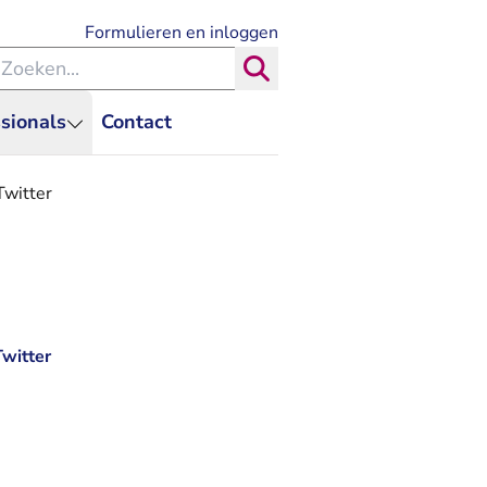
- U verlaat Rechtspraak.nl
Formulieren en inloggen
eken binnen de Rechtspraak
Zoeken
sionals
Contact
Twitter
witter