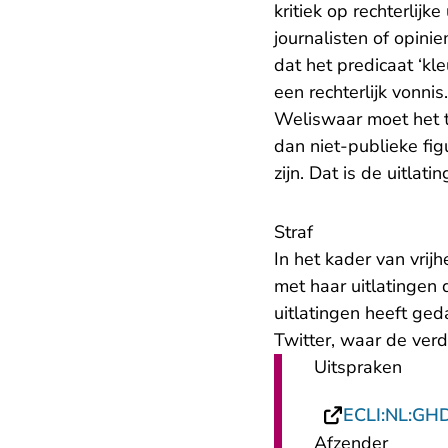
kritiek op rechterlijk
journalisten of opin
dat het predicaat ‘kle
een rechterlijk vonni
Weliswaar moet het t
dan niet-publieke fi
zijn. Dat is de uitlat
Straf
In het kader van vri
met haar uitlatingen 
uitlatingen heeft ge
Twitter, waar de verd
Uitspraken
ECLI:NL:GH
Afzender