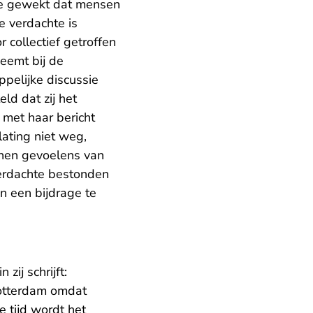
tie gewekt dat mensen
e verdachte is
collectief getroffen
neemt bij de
ppelijke discussie
ld dat zij het
 met haar bericht
ating niet weg,
nnen gevoelens van
verdachte bestonden
n een bijdrage te
ij schrijft:
otterdam omdat
e tijd wordt het