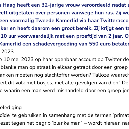
 Haag heeft een 32-jarige vrouw veroordeeld nadat z
eft uitgelaten over personen vanwege hun ras. Zij w
 een voormalig Tweede Kamerlid via haar Twitteracco
er en heeft daarom een groot bereik. Zij krijgt een 
10 uur voorwaardelijk met een proeftijd van 2 jaar. O
Kamerlid een schadevergoeding van 550 euro betale
i 2023
p 10 mei 2023 op haar openbaar account op Twitter de
 blanke man op straat in elkaar getrapt door een groep
anken moeten nog slachtoffer worden? Talloze waarschi
ert dit volk met bosjes, met alle gevolgen van dien.’ D
deo waarin een man werd mishandeld door een groep jo
elediging
ïde’ te gebruiken in samenhang met de termen ‘primaten’
gezet tegen het begrip ‘blanke man’. – wordt hieraan na