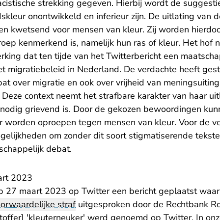
racistische strekking gegeven. Hierbij wordt de sugges
kleur onontwikkeld en inferieur zijn. De uitlating van d
n kwetsend voor mensen van kleur. Zij worden hierdoor 
roep kenmerkend is, namelijk hun ras of kleur. Het hof 
king dat ten tijde van het Twitterbericht een maatscha
 migratiebeleid in Nederland. De verdachte heeft geste
t over migratie en ook over vrijheid van meningsuiting
Deze context neemt het strafbare karakter van haar uitl
nnodig grievend is. Door de gekozen bewoordingen ku
er worden oproepen tegen mensen van kleur. Voor de 
elijkheden om zonder dit soort stigmatiserende tekste
schappelijk debat.
art 2023
 27 maart 2023 op Twitter een bericht geplaatst waarin z
orwaardelijke straf
uitgesproken door de Rechtbank R
toffer] 'kleuterneuker' werd genoemd op Twitter. In onz