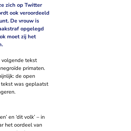
e zich op Twitter
ordt ook veroordeeld
unt. De vrouw is
taakstraf opgelegd
ok moet zij het
n.
 volgende tekst
 negroïde primaten.
jnlijk: de open
e tekst was geplaatst
ngeren.
 en ‘dit volk’ – in
ar het oordeel van