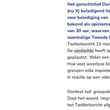
Het gerechtshof Den
(nu X) beledigend he
voor belediging van
bekend als opiniemak
van 30 uur, waarvan 
voormalige Tweede 
Twitterbericht 10 me
De
verdachte
heeft o
geplaatst: ‘Wéér een
Hoe veel weerloze bl
grenzen-elite importe
in reactie op een vi
Oordeel hof: groepsb
Door het woord ‘negro
het Twitterbericht af