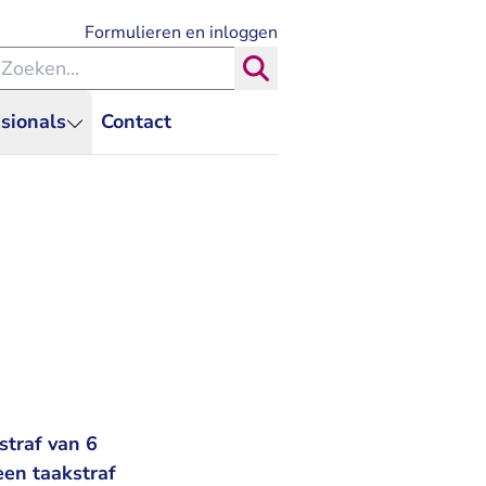
- U verlaat Rechtspraak.nl
Formulieren en inloggen
eken binnen de Rechtspraak
Zoeken
sionals
Contact
straf van 6
en taakstraf