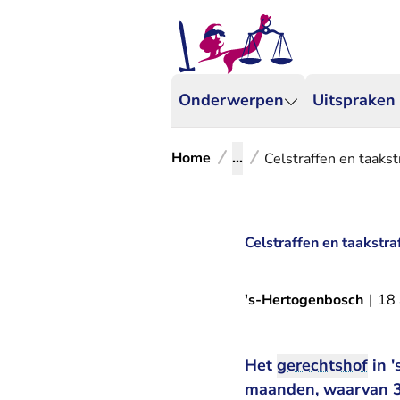
Onderwerpen
Uitspraken
Home
...
Celstraffen en taaks
Celstraffen en taakstr
's-Hertogenbosch
|
18 
Het
gerechtshof
in '
maanden, waarvan 3 