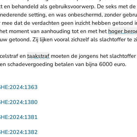
ikt en behandeld als gebruiksvoorwerp. De seks met d
ernederende setting, en was onbeschermd, zonder gebr
 mee dat de verdachten geen inzicht hebben getoond in
 het moment van aanhouding tot en met het
hoger bero
uw getoond. Zij lijken vooral zichzelf als slachtoffer te 
celstraf en
taakstraf
moeten de jongens het slachtoffer 
en schadevergoeding betalen van bijna 6000 euro.
- U verlaat Rechtspraak.nl
SHE:2024:1363
- U verlaat Rechtspraak.nl
SHE:2024:1380
- U verlaat Rechtspraak.nl
SHE:2024:1381
- U verlaat Rechtspraak.nl
SHE:2024:1382