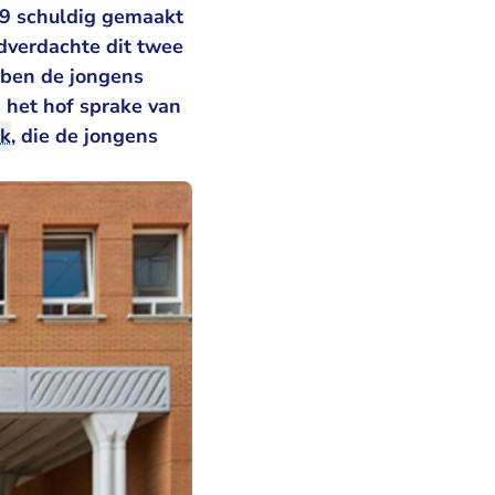
19 schuldig gemaakt
fdverdachte dit twee
bben de jongens
 het hof sprake van
nk
, die de jongens