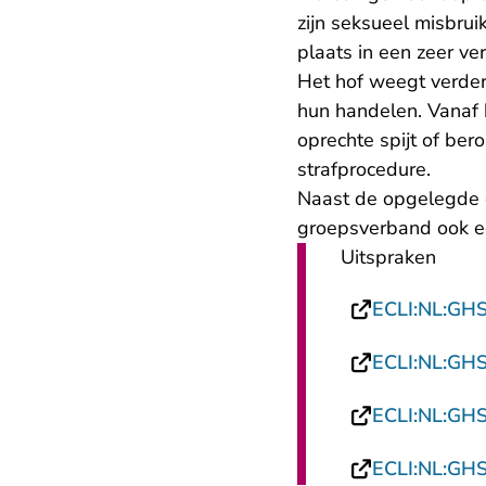
zijn seksueel misbru
plaats in een zeer v
Het hof weegt verder
hun handelen. Vanaf
oprechte spijt of bero
strafprocedure.
Naast de opgelegde 
groepsverband ook e
Uitspraken
ECLI:NL:GH
ECLI:NL:GH
ECLI:NL:GH
ECLI:NL:GH