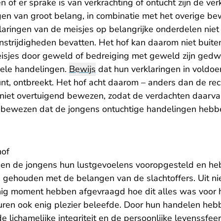
of er sprake is van verkrachting of ontucht zijn de ver
gen van groot belang, in combinatie met het overige bew
klaringen van de meisjes op belangrijke onderdelen niet
enstrijdigheden bevatten. Het hof kan daarom niet buiten 
eisjes door geweld of bedreiging met geweld zijn gedw
ele handelingen.
Bewijs
dat hun verklaringen in voldo
unt, ontbreekt. Het hof acht daarom – anders dan de re
 niet overtuigend bewezen, zodat de verdachten daarv
is bewezen dat de jongens ontuchtige handelingen heb
.
hof
en de jongens hun lustgevoelens vooropgesteld en he
 gehouden met de belangen van de slachtoffers. Uit niet
nig moment hebben afgevraagd hoe dit alles was voor he
uren ook enig plezier beleefde. Door hun handelen hebb
 lichamelijke integriteit en de persoonlijke levenssfeer