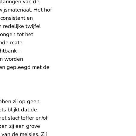
klaringen van de
ijsmateriaal. Het hof
 consistent en
redelijke twijfel
ongen tot het
ende mate
chtbank –
an worden
ben gepleegd met de
bben zij op geen
s blijkt dat de
t slachtoffer en/of
en zij een grove
 van de meisjes. Zij