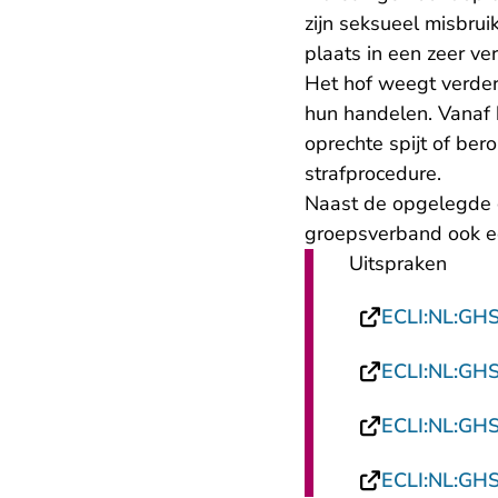
zijn seksueel misbru
plaats in een zeer v
Het hof weegt verder
hun handelen. Vanaf
oprechte spijt of bero
strafprocedure.
Naast de opgelegde 
groepsverband ook e
Uitspraken
ECLI:NL:GH
ECLI:NL:GH
ECLI:NL:GH
ECLI:NL:GH