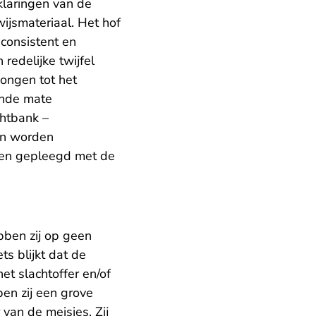
klaringen van de
ijsmateriaal. Het hof
 consistent en
redelijke twijfel
ongen tot het
ende mate
chtbank –
an worden
ben gepleegd met de
bben zij op geen
s blijkt dat de
t slachtoffer en/of
en zij een grove
 van de meisjes. Zij