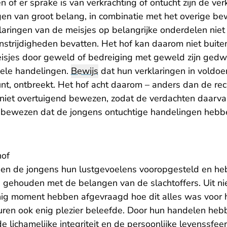
of er sprake is van verkrachting of ontucht zijn de ver
gen van groot belang, in combinatie met het overige bew
klaringen van de meisjes op belangrijke onderdelen niet
enstrijdigheden bevatten. Het hof kan daarom niet buiten 
eisjes door geweld of bedreiging met geweld zijn gedw
ele handelingen.
Bewijs
dat hun verklaringen in voldo
unt, ontbreekt. Het hof acht daarom – anders dan de re
 niet overtuigend bewezen, zodat de verdachten daarv
is bewezen dat de jongens ontuchtige handelingen heb
.
hof
en de jongens hun lustgevoelens vooropgesteld en he
 gehouden met de belangen van de slachtoffers. Uit niet
nig moment hebben afgevraagd hoe dit alles was voor he
uren ook enig plezier beleefde. Door hun handelen hebb
 lichamelijke integriteit en de persoonlijke levenssfeer