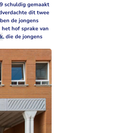
19 schuldig gemaakt
fdverdachte dit twee
bben de jongens
 het hof sprake van
nk
, die de jongens