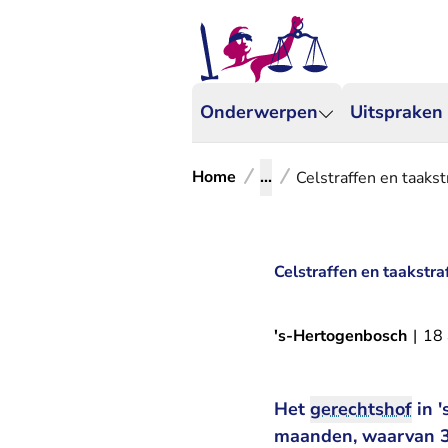
Onderwerpen
Uitspraken
Home
...
Celstraffen en taaks
Celstraffen en taakstr
's-Hertogenbosch
|
18 
Het
gerechtshof
in '
maanden, waarvan 3 