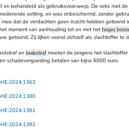
ikt en behandeld als gebruiksvoorwerp. De seks met d
ernederende setting, en was onbeschermd, zonder gebr
 mee dat de verdachten geen inzicht hebben getoond in
 het moment van aanhouding tot en met het
hoger bero
uw getoond. Zij lijken vooral zichzelf als slachtoffer te 
celstraf en
taakstraf
moeten de jongens het slachtoffer 
en schadevergoeding betalen van bijna 6000 euro.
- U verlaat Rechtspraak.nl
SHE:2024:1363
- U verlaat Rechtspraak.nl
SHE:2024:1380
- U verlaat Rechtspraak.nl
SHE:2024:1381
- U verlaat Rechtspraak.nl
SHE:2024:1382