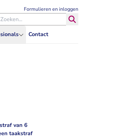
- U verlaat Rechtspraak.nl
Formulieren en inloggen
eken binnen de Rechtspraak
Zoeken
sionals
Contact
straf van 6
en taakstraf