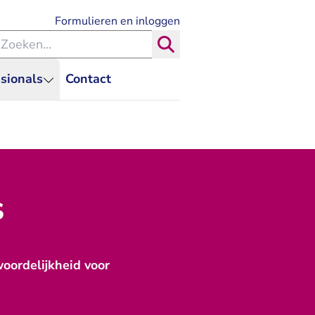
- U verlaat Rechtspraak.nl
Formulieren en inloggen
eken binnen de Rechtspraak
Zoeken
sionals
Contact
s
woordelijkheid voor