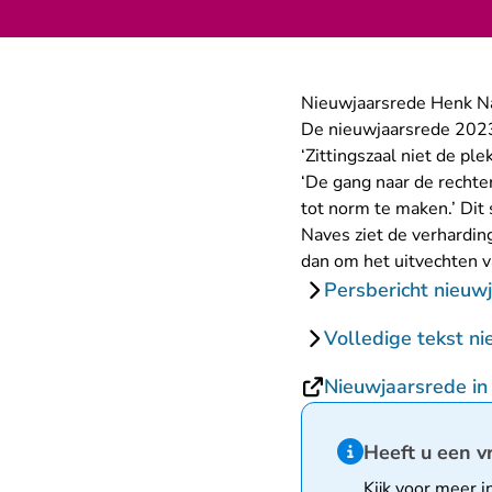
Nieuwjaarsrede Henk 
De nieuwjaarsrede 2023
‘Zittingszaal niet de pl
‘De gang naar de rechte
tot norm te maken.’ Dit 
Naves ziet de verharding
dan om het uitvechten va
Persbericht nieuw
Volledige tekst n
Nieuwjaarsrede in
Hint van type infor
Heeft u een v
Kijk voor meer i