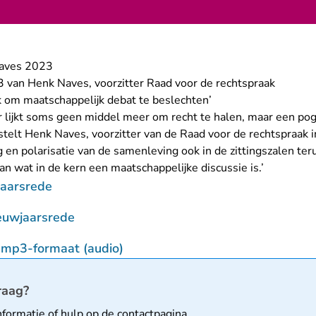
Naves 2023
 van Henk Naves, voorzitter Raad voor de rechtspraak
ek om maatschappelijk debat te beslechten’
r lijkt soms geen middel meer om recht te halen, maar een p
stelt Henk Naves, voorzitter van de Raad voor de rechtspraak i
 en polarisatie van de samenleving ook in de zittingszalen teru
n wat in de kern een maatschappelijke discussie is.’
jaarsrede
ieuwjaarsrede
- U verlaat Rechtspraak.nl
 mp3-formaat (audio)
matie
raag?
nformatie of hulp op de
contactpagina
.