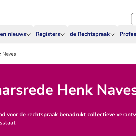
Zo
 en nieuws
Registers
de Rechtspraak
Profes
k Naves
aarsrede Henk Nave
ad voor de rechtspraak benadrukt collectieve verant
sstaat