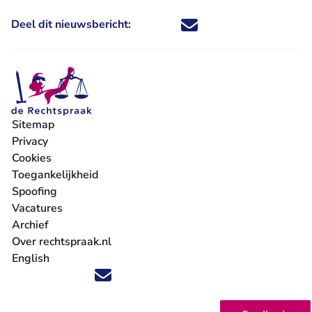
Deel dit nieuwsbericht:
Deel dit nieuwsbericht via X - U 
Deel dit nieuwsbericht via Fa
Deel dit nieuwsbericht via
Deel dit nieuwsbericht
Sitemap
Privacy
Cookies
Toegankelijkheid
Spoofing
Vacatures
- U verlaat Rechtspraak.nl
Archief
Over rechtspraak.nl
English
Volg ons op X (Twitter) - U verlaat Rechtspraak.nl
Volg ons op Facebook - U verlaat Rechtspraak.nl
Volg ons op Instagram - U verlaat Rechtspraak.nl
Volg ons op Youtube - U verlaat Rechtspraak.nl
Volg ons op LinkedIn - U verlaat Rechtspraak.n
'Blijf op de hoogte' nieuwsbrief - U verlaat