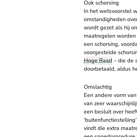
Ook schorsing
In het wetsvoorstel 
omstandigheden overg
wordt gezet als hij o
maatregelen worden v
een schorsing, voorda
voorgestelde schorsi
Hoge Raad
– die de 
doorbetaald, aldus he
Omslachtig
Een andere vorm van 
van zeer waarschijnli
een besluit over hee
‘buitenfunctiestellin
vindt die extra maat
een spoedprocedure t