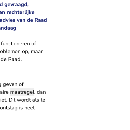
ad gevraagd,
n rechterlijke
sadvies van de Raad
vandaag
 functioneren of
problemen op, maar
 de Raad.
g geven of
naire
maatregel
, dan
et. Dit wordt als te
 ontslag is heel