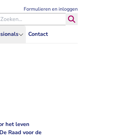
- U verlaat Rechtspraak.nl
Formulieren en inloggen
eken binnen de Rechtspraak
Zoeken
sionals
Contact
r het leven
 De Raad voor de