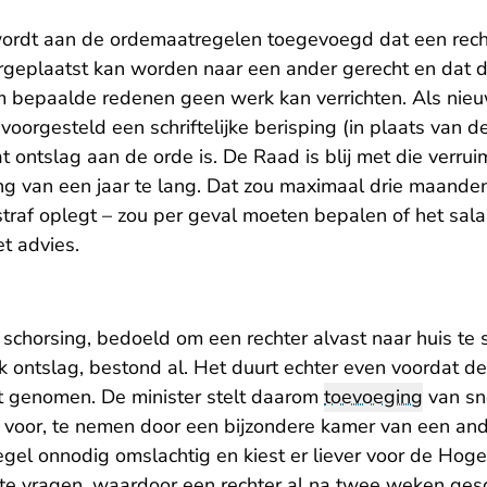
wordt aan de ordemaatregelen toegevoegd dat een recht
eplaatst kan worden naar een ander gerecht en dat d
m bepaalde redenen geen werk kan verrichten. Als nieuw
oorgesteld een schriftelijke berisping (in plaats van 
t ontslag aan de orde is. De Raad is blij met die verrui
ng van een jaar te lang. Dat zou maximaal drie maanden
straf oplegt – zou per geval moeten bepalen of het salar
t advies.
schorsing, bedoeld om een rechter alvast naar huis te 
jk ontslag, bestond al. Het duurt echter even voordat 
ft genomen. De minister stelt daarom
toevoeging
van sn
g’ voor, te nemen door een bijzondere kamer van een an
regel onnodig omslachtig en kiest er liever voor de Ho
e vragen, waardoor een rechter al na twee weken ges