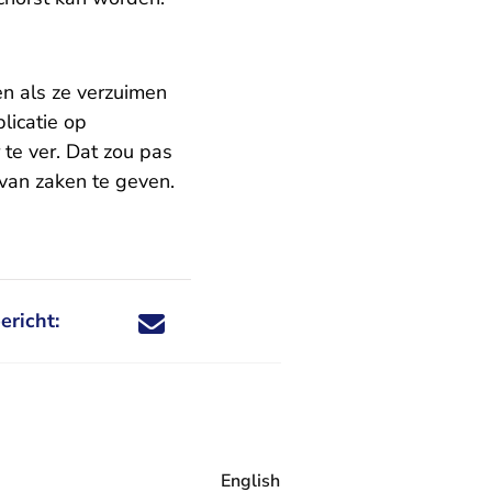
en als ze verzuimen
licatie op
 te ver. Dat zou pas
van zaken te geven.
ericht:
Deel dit nieuwsbericht via X - U verlaat Rechtspraa
Deel dit nieuwsbericht via Facebook - U verlaat
Deel dit nieuwsbericht via e-mail
Deel dit nieuwsbericht via LinkedIn - U v
English