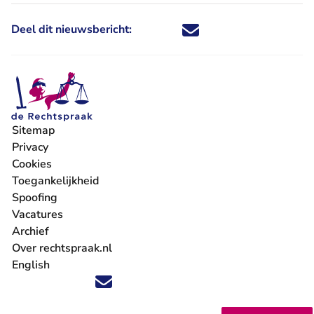
Deel dit nieuwsbericht:
Deel dit nieuwsbericht via X - U 
Deel dit nieuwsbericht via Fa
Deel dit nieuwsbericht via
Deel dit nieuwsbericht
Sitemap
Privacy
Cookies
Toegankelijkheid
Spoofing
Vacatures
- U verlaat Rechtspraak.nl
Archief
Over rechtspraak.nl
English
Volg ons op X (Twitter) - U verlaat Rechtspraak.nl
Volg ons op Facebook - U verlaat Rechtspraak.nl
Volg ons op Instagram - U verlaat Rechtspraak.nl
Volg ons op Youtube - U verlaat Rechtspraak.nl
Volg ons op LinkedIn - U verlaat Rechtspraak.n
'Blijf op de hoogte' nieuwsbrief - U verlaat