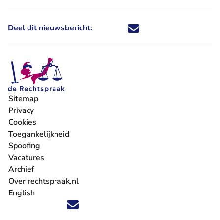
Deel dit nieuwsbericht:
Deel dit nieuwsbericht via X - U 
Deel dit nieuwsbericht via Fa
Deel dit nieuwsbericht via
Deel dit nieuwsbericht
Sitemap
Privacy
Cookies
Toegankelijkheid
Spoofing
Vacatures
- U verlaat Rechtspraak.nl
Archief
Over rechtspraak.nl
English
Volg ons op X (Twitter) - U verlaat Rechtspraak.nl
Volg ons op Facebook - U verlaat Rechtspraak.nl
Volg ons op Instagram - U verlaat Rechtspraak.nl
Volg ons op Youtube - U verlaat Rechtspraak.nl
Volg ons op LinkedIn - U verlaat Rechtspraak.n
'Blijf op de hoogte' nieuwsbrief - U verlaat