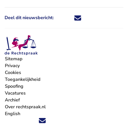
Deel dit nieuwsbericht:
Deel dit nieuwsbericht via X - U 
Deel dit nieuwsbericht via Fa
Deel dit nieuwsbericht via
Deel dit nieuwsbericht
Sitemap
Privacy
Cookies
Toegankelijkheid
Spoofing
Vacatures
- U verlaat Rechtspraak.nl
Archief
Over rechtspraak.nl
English
Volg ons op X (Twitter) - U verlaat Rechtspraak.nl
Volg ons op Facebook - U verlaat Rechtspraak.nl
Volg ons op Instagram - U verlaat Rechtspraak.nl
Volg ons op Youtube - U verlaat Rechtspraak.nl
Volg ons op LinkedIn - U verlaat Rechtspraak.n
'Blijf op de hoogte' nieuwsbrief - U verlaat