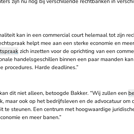
ters zijn nu nog bij verschillende rechtbanken in versc
aliteit kan in een commercial court helemaal tot zijn rec
rechtspraak helpt mee aan een sterke economie en mee
htspraak
zich inzetten voor de oprichting van een commerc
tionale handelsgeschillen binnen een paar maanden kan
ige procedures. Harde deadlines.”
an dit niet alleen, betoogde Bakker. “Wij zullen een
b
ek, maar ook op het bedrijfsleven en de advocatuur om 
it te steunen. Een centrum met hoogwaardige juridische 
economie en meer banen.”