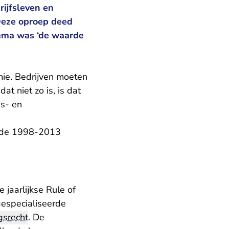
rijfsleven en
 Deze oproep deed
hema was ‘de waarde
mie. Bedrijven moeten
at niet zo is, is dat
gs- en
iode 1998-2013
 jaarlijkse Rule of
especialiseerde
srecht
. De