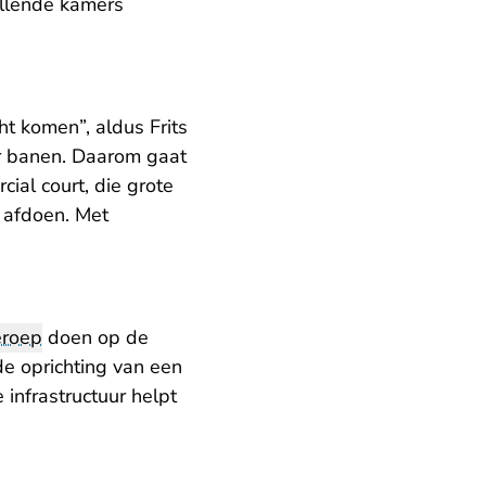
hillende kamers
ht komen”, aldus Frits
r banen. Daarom gaat
ial court, die grote
 afdoen. Met
eroep
doen op de
de oprichting van een
infrastructuur helpt