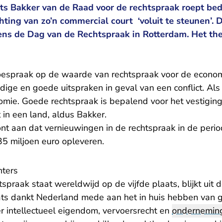
rits Bakker van de Raad voor de rechtspraak roept bed
hting van zo’n commercial court ‘voluit te steunen’.
ens de Dag van de Rechtspraak in Rotterdam. Het t
toespraak op de waarde van rechtspraak voor de econo
ige en goede uitspraken in geval van een conflict. Als d
omie. Goede rechtspraak is bepalend voor het vestigin
in een land, aldus Bakker.
nt aan dat vernieuwingen in de rechtspraak in de per
35 miljoen euro opleveren.
hters
praak staat wereldwijd op de vijfde plaats, blijkt uit de
ts dankt Nederland mede aan het in huis hebben van g
r intellectueel eigendom, vervoersrecht en
onderneming