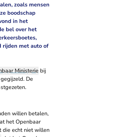
talen, zoals mensen
Deze boodschap
vond in het
e bel over het
verkeersboetes,
d rijden met auto of
baar Ministerie
bij
 gegijzeld. De
astgezeten.
uden willen betalen,
dat het Openbaar
die echt niet willen