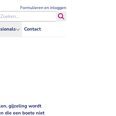
- U verlaat Rechtspraak.nl
Formulieren en inloggen
eken binnen de Rechtspraak
Zoeken
sionals
Contact
en, gijzeling wordt
n die een boete niet