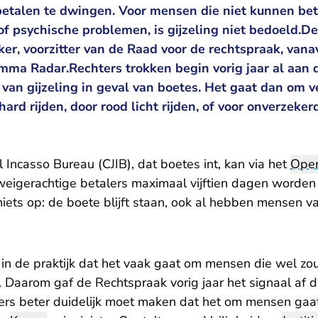
 betalen te dwingen. Voor mensen die niet kunnen be
of psychische problemen, is gijzeling niet bedoeld.
ker, voorzitter van de Raad voor de rechtspraak, vana
a Radar.Rechters trokken begin vorig jaar al aan d
 van gijzeling in geval van boetes. Het gaat dan om 
hard rijden, door rood licht rijden, of voor onverzeker
l Incasso Bureau (CJIB), dat boetes int, kan via het
Open
 weigerachtige betalers maximaal vijftien dagen worden
t niets op: de boete blijft staan, ook al hebben mensen v
 in de praktijk dat het vaak gaat om mensen die wel zo
. Daarom gaf de Rechtspraak vorig jaar het signaal af 
iers beter duidelijk moet maken dat het om mensen gaat 