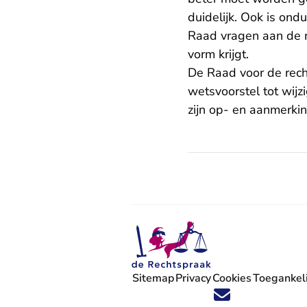
duidelijk. Ook is ondu
Raad vragen aan de mi
vorm krijgt.
De Raad voor de rech
wetsvoorstel tot wij
zijn op- en aanmerki
Sitemap
Privacy
Cookies
Toegankeli
Volg ons op X (Twitter) - U verlaat
Volg ons op Facebook - U verlaa
Volg ons op Instagram - U ve
Volg ons op Youtube - U 
Volg ons op LinkedIn -
'Blijf op de hoogte