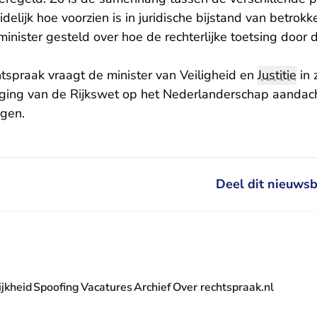
idelijk hoe voorzien is in juridische bijstand van betrok
nister gesteld over hoe de rechterlijke toetsing door 
tspraak vraagt de minister van Veiligheid en
Justitie
in z
ziging van de Rijkswet op het Nederlanderschap aandac
ngen.
Deel dit nieuwsb
jkheid
Spoofing
Vacatures
Archief
Over rechtspraak.nl
- U verlaat Rechtspraak.nl
 Rechtspraak.nl
t Rechtspraak.nl
rlaat Rechtspraak.nl
verlaat Rechtspraak.nl
 U verlaat Rechtspraak.nl
' nieuwsbrief - U verlaat Rechtspraak.nl