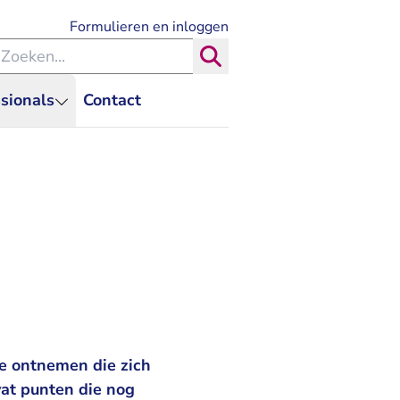
- U verlaat Rechtspraak.nl
Formulieren en inloggen
eken binnen de Rechtspraak
Zoeken
sionals
Contact
e ontnemen die zich
vat punten die nog