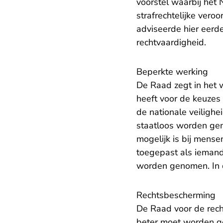
voorstel waarbij het 
strafrechtelijke vero
adviseerde hier eerder
rechtvaardigheid.
Beperkte werking
De Raad zegt in het 
heeft voor de keuzes 
de nationale veilighe
staatloos worden gem
mogelijk is bij mense
toegepast als iemand 
worden genomen. In d
Rechtsbescherming
De Raad voor de rech
beter moet worden ge