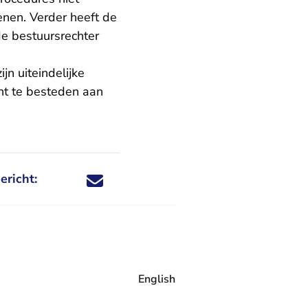
kenen. Verder heeft de
de bestuursrechter
ijn uiteindelijke
ht te besteden aan
ericht:
Deel dit nieuwsbericht via X - U verlaat Rechtspraa
Deel dit nieuwsbericht via Facebook - U verlaat
Deel dit nieuwsbericht via e-mail
Deel dit nieuwsbericht via LinkedIn - U v
English