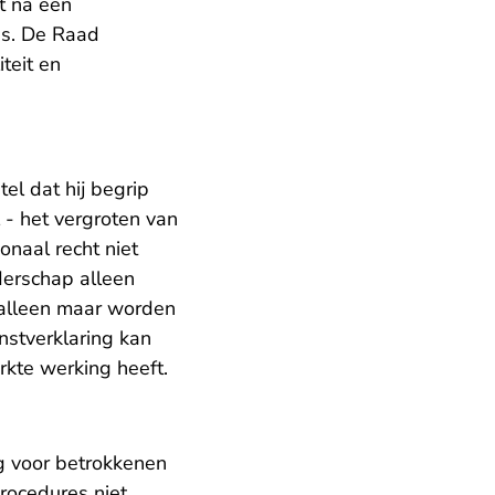
t na een
 is. De Raad
iteit en
el dat hij begrip
l - het vergroten van
onaal recht niet
derschap alleen
alleen maar worden
nstverklaring kan
rkte werking heeft.
g voor betrokkenen
rocedures niet