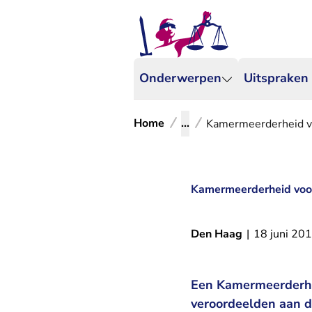
Onderwerpen
Uitspraken
Home
...
Kamermeerderheid vo
Kamermeerderheid voor
Den Haag
|
18 juni 20
Een Kamermeerderhe
veroordeelden aan de