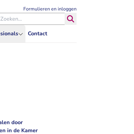
- U verlaat Rechtspraak.nl
Formulieren en inloggen
eken binnen de Rechtspraak
Zoeken
sionals
Contact
alen door
jen in de Kamer