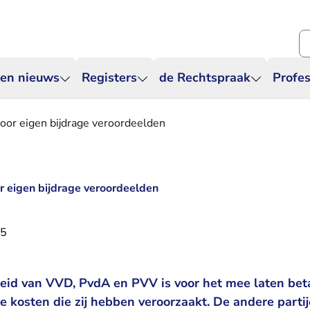
Zo
 en nieuws
Registers
de Rechtspraak
Profes
or eigen bijdrage veroordeelden
 eigen bijdrage veroordeelden
15
id van VVD, PvdA en PVV is voor het mee laten bet
 kosten die zij hebben veroorzaakt. De andere parti