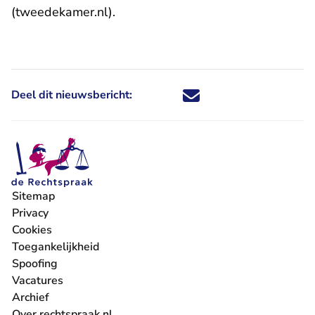
- U verlaat Rechtspraak.nl
(tweedekamer.nl)
.
Deel dit nieuwsbericht:
Deel dit nieuwsbericht via X - U 
Deel dit nieuwsbericht via Fa
Deel dit nieuwsbericht via
Deel dit nieuwsbericht
Sitemap
Privacy
Cookies
Toegankelijkheid
Spoofing
Vacatures
- U verlaat Rechtspraak.nl
Archief
Over rechtspraak.nl