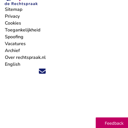
Sitemap
Privacy
Cookies
Toegankelijkheid
Spoofing
Vacatures
- U verlaat Rechtspraak.nl
Archief
Over rechtspraak.nl
English
Volg ons op X (Twitter) - U verlaat Rechtspraak.nl
Volg ons op Facebook - U verlaat Rechtspraak.nl
Volg ons op Instagram - U verlaat Rechtspraak.nl
Volg ons op Youtube - U verlaat Rechtspraak.nl
Volg ons op LinkedIn - U verlaat Rechtspraak.n
'Blijf op de hoogte' nieuwsbrief - U verlaat