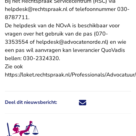
bij het Rechtspraak Servicecentrum (RSC) via
- U verlaat Rechtspraak.nl
helpdesk@rechtspraak.nl
of telefoonnummer 030-
8787711.
De helpdesk van de NOvA is beschikbaar voor
vragen over het gebruik van de pas (070-
- U verlaat 
3353554 of
helpdesk@advocatenorde.nl
) en wie
een pas wil aanvragen kan leverancier QuoVadis
bellen: 030-2324320.
Zie ook
https://loket.rechtspraak.nl/Professionals/Advocatuur
- U verlaat Rechtspraak.nl
Deel dit nieuwsbericht:
Deel dit nieuwsbericht via X - U 
Deel dit nieuwsbericht via Fa
Deel dit nieuwsbericht via
Deel dit nieuwsbericht