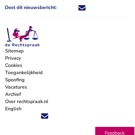
Deel dit nieuwsbericht:
Deel dit nieuwsbericht via X - U 
Deel dit nieuwsbericht via Fa
Deel dit nieuwsbericht via
Deel dit nieuwsbericht
Sitemap
Privacy
Cookies
Toegankelijkheid
Spoofing
Vacatures
- U verlaat Rechtspraak.nl
Archief
Over rechtspraak.nl
English
Volg ons op X (Twitter) - U verlaat Rechtspraak.nl
Volg ons op Facebook - U verlaat Rechtspraak.nl
Volg ons op Instagram - U verlaat Rechtspraak.nl
Volg ons op Youtube - U verlaat Rechtspraak.nl
Volg ons op LinkedIn - U verlaat Rechtspraak.n
'Blijf op de hoogte' nieuwsbrief - U verlaat