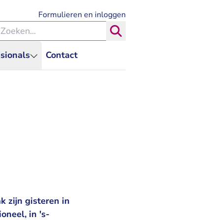
- U verlaat Rechtspraak.nl
Formulieren en inloggen
eken binnen de Rechtspraak
Zoeken
sionals
Contact
 zijn gisteren in
neel, in 's-