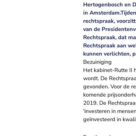
Hertogenbosch en De
in Amsterdam.Tijden
rechtspraak, voorzit
van de Presidentenve
Rechtspraak, dat ma
Rechtspraak aan wel
kunnen verlichten, p
Bezuiniging
Het kabinet-Rutte II
wordt. De Rechtspraak
gevonden. Voor de re
komende prijsonderha
2019. De Rechtspraak
'investeren in mensen
geïnvesteerd in kwalit