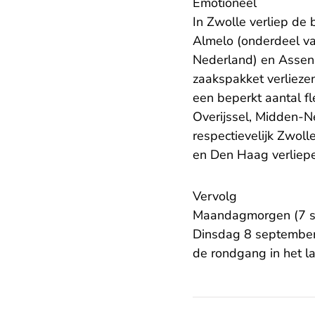
Emotioneel
In Zwolle verliep de 
Almelo (onderdeel v
Nederland) en Assen
zaakspakket verlieze
een beperkt aantal fl
Overijssel, Midden-
respectievelijk Zwol
en Den Haag verliep
Vervolg
Maandagmorgen (7 se
Dinsdag 8 september
de rondgang in het l