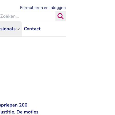
- U verlaat Rechtspraak.nl
Formulieren en inloggen
eken binnen de Rechtspraak
Zoeken
sionals
Contact
opriepen 200
ustitie. De moties