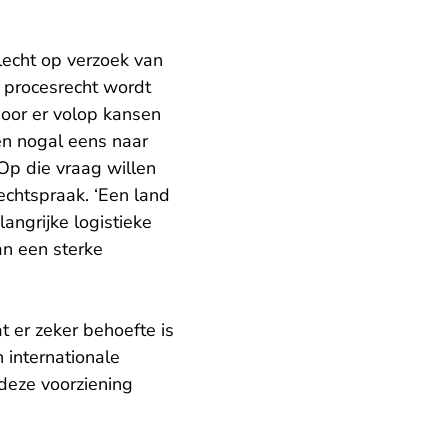
lecht op verzoek van
e procesrecht wordt
door er volop kansen
en nogal eens naar
Op die vraag willen
rechtspraak. ‘Een land
ngrijke logistieke
an een sterke
 er zeker behoefte is
internationale
 deze voorziening