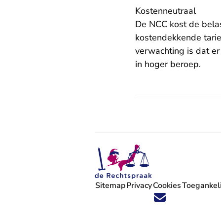
Kostenneutraal
De NCC kost de belas
kostendekkende tarie
verwachting is dat er
in hoger beroep.
Sitemap
Privacy
Cookies
Toegankeli
Volg ons op X (Twitter) - U verlaat
Volg ons op Facebook - U verlaa
Volg ons op Instagram - U ve
Volg ons op Youtube - U 
Volg ons op LinkedIn -
'Blijf op de hoogte