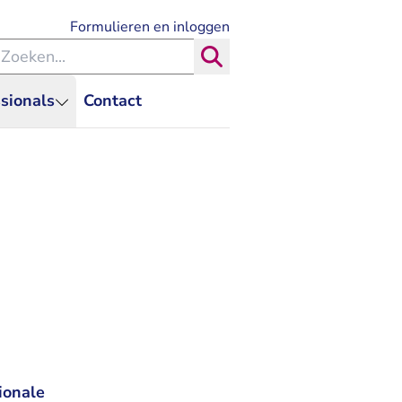
- U verlaat Rechtspraak.nl
Formulieren en inloggen
eken binnen de Rechtspraak
Zoeken
sionals
Contact
ionale