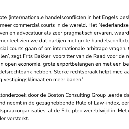
e (inter)nationale handelsconflicten in het Engels bes
jn meer commercial courts in de wereld. Het Nederlands
leven en advocatuur als zeer pragmatisch ervaren, waar
menteel zien we dat partijen met grote handelsconflict
al courts gaan of om internationale arbitrage vragen. 
en’, zegt Frits Bakker, voorzitter van de Raad voor de 
n open economie, grote exportbelangen en met een bela
ndelsrechtbank hebben. Sterke rechtspraak helpt mee a
g vestigingsklimaat en meer banen.’
onderzoek door de Boston Consulting Group leerde dat
nd neemt in de gezaghebbende Rule of Law-index, een 
tspraakorganisaties, al de 5de plek wereldwijd in. Met
er versterkt.