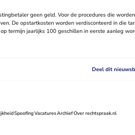
tingbetaler geen geld. Voor de procedures die worden
ven. De opstartkosten worden verdisconteerd in die tar
 op termijn jaarlijks 100 geschillen in eerste aanleg 
Deel dit nieuwsb
jkheid
Spoofing
Vacatures
Archief
Over rechtspraak.nl
- U verlaat Rechtspraak.nl
 Rechtspraak.nl
t Rechtspraak.nl
rlaat Rechtspraak.nl
verlaat Rechtspraak.nl
 U verlaat Rechtspraak.nl
' nieuwsbrief - U verlaat Rechtspraak.nl