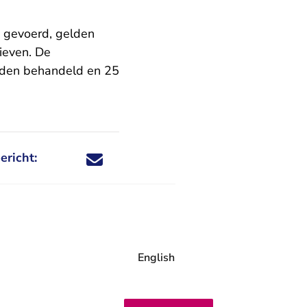
 gevoerd, gelden
ieven. De
worden behandeld en 25
ericht:
Deel dit nieuwsbericht via X - U verlaat Rechtspraa
Deel dit nieuwsbericht via Facebook - U verlaat
Deel dit nieuwsbericht via e-mail
Deel dit nieuwsbericht via LinkedIn - U v
English