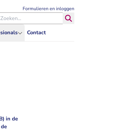
- U verlaat Rechtspraak.nl
Formulieren en inloggen
eken binnen de Rechtspraak
Zoeken
sionals
Contact
B) in de
 de