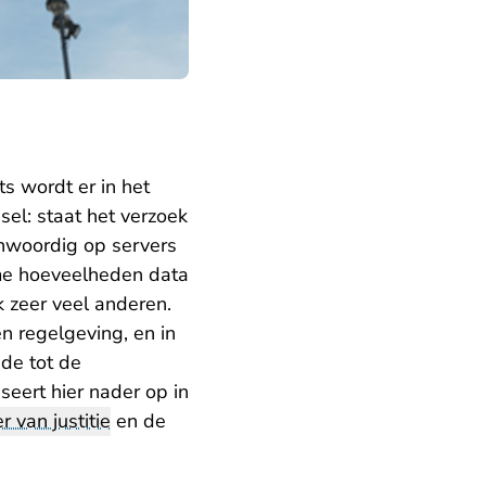
s wordt er in het
el: staat het verzoek
enwoordig op servers
rme hoeveelheden data
 zeer veel anderen.
en regelgeving, en in
de tot de
eert hier nader op in
er van justitie
en de