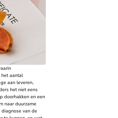
aarin
 het aantal
age aan leveren,
ers het niet eens
op doorhakken en een
rom naar duurzame
e diagnose van de