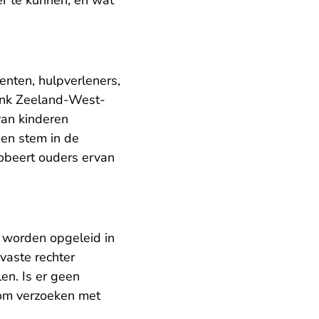
er te kunnen, en wat
nten, hulpverleners,
ank Zeeland-West-
van kinderen
een stem in de
robeert ouders ervan
l worden opgeleid in
vaste rechter
n. Is er geen
 om verzoeken met