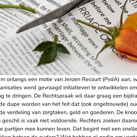
 onlangs een motie van Jeroen Recourt (PvdA) aan, w
anisaties werd gevraagd initiatieven te ontwikkelen om
ug te dringen. De Rechtspraak wil daar graag een bijdr
de dupe worden van het feit dat (ook ongetrouwde) oud
de verdeling van zorgtaken, geld en goederen. De kno
’n geschil is vaak niet voldoende. Rechters zoeken daa
le partijen mee kunnen leven. Dat begint met een snell