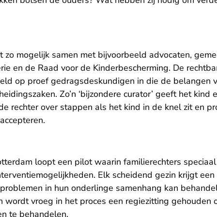
lakken botsen de ouders? Wat hebben zij nodig om verd
 zo mogelijk samen met bijvoorbeeld advocaten, gemee
erie en de Raad voor de Kinderbescherming. De rechtb
eeld op proef gedragsdeskundigen in die de belangen 
heidingszaken. Zo’n ‘bijzondere curator’ geeft het kind 
de rechter over stappen als het kind in de knel zit en p
 accepteren.
otterdam loopt een pilot waarin familierechters speciaa
nterventiemogelijkheden. Elk scheidend gezin krijgt een 
 problemen in hun onderlinge samenhang kan behandele
 wordt vroeg in het proces een regiezitting gehouden
ren te behandelen.