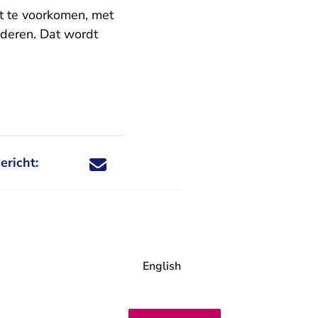
t te voorkomen, met
nderen. Dat wordt
ericht:
Deel dit nieuwsbericht via X - U verlaat Rechtspraa
Deel dit nieuwsbericht via Facebook - U verlaat
Deel dit nieuwsbericht via e-mail
Deel dit nieuwsbericht via LinkedIn - U v
English