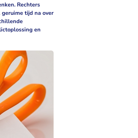
enken. Rechters
geruime tijd na over
chillende
lictoplossing en