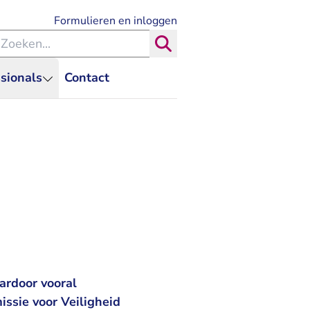
- U verlaat Rechtspraak.nl
Formulieren en inloggen
eken binnen de Rechtspraak
Zoeken
sionals
Contact
ardoor vooral
ssie voor Veiligheid