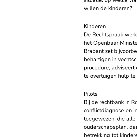
situatie: op welke v
willen de kinderen?
Kinderen
De Rechtspraak werkt
het Openbaar Minist
Brabant zet bijvoorb
behartigen in vechtsc
procedure, adviseert 
te overtuigen hulp te
Pilots
Bij de rechtbank in R
conflictdiagnose en i
toegewezen, die alle
ouderschapsplan, dan
betrekking tot kinde