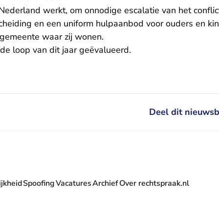
ederland werkt, om onnodige escalatie van het conflic
scheiding en een uniform hulpaanbod voor ouders en ki
 gemeente waar zij wonen.
 de loop van dit jaar geëvalueerd.
Deel dit nieuwsb
jkheid
Spoofing
Vacatures
Archief
Over rechtspraak.nl
- U verlaat Rechtspraak.nl
 Rechtspraak.nl
t Rechtspraak.nl
rlaat Rechtspraak.nl
verlaat Rechtspraak.nl
 U verlaat Rechtspraak.nl
' nieuwsbrief - U verlaat Rechtspraak.nl