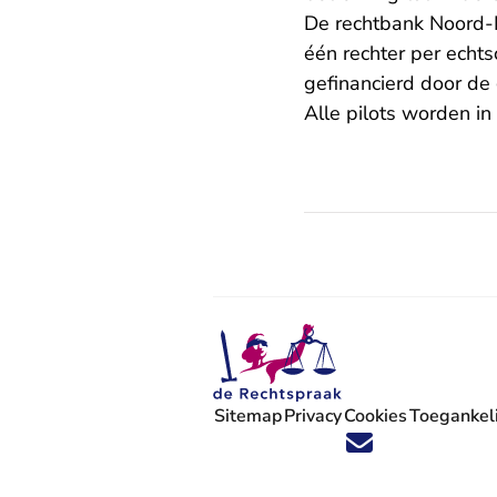
De rechtbank Noord-N
één rechter per echt
gefinancierd door de
Alle pilots worden in
Sitemap
Privacy
Cookies
Toegankeli
Volg ons op X (Twitter) - U verlaat
Volg ons op Facebook - U verlaa
Volg ons op Instagram - U ve
Volg ons op Youtube - U 
Volg ons op LinkedIn -
'Blijf op de hoogte